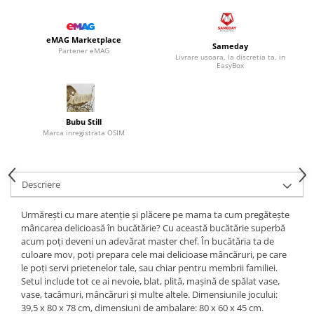
eMAG Marketplace
Sameday
Partener eMAG
Livrare usoara, la discretia ta, in
EasyBox
Bubu Still
Marca inregistrata OSIM
Descriere
Urmăreşti cu mare atenţie şi plăcere pe mama ta cum pregăteşte
mâncarea delicioasă în bucătărie? Cu această bucătărie superbă
acum poţi deveni un adevărat master chef. În bucătăria ta de
culoare mov, poţi prepara cele mai delicioase mâncăruri, pe care
le poţi servi prietenelor tale, sau chiar pentru membrii familiei.
Setul include tot ce ai nevoie, blat, plită, maşină de spălat vase,
vase, tacâmuri, mâncăruri şi multe altele. Dimensiunile jocului:
39,5 x 80 x 78 cm, dimensiuni de ambalare: 80 x 60 x 45 cm.