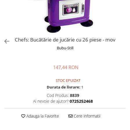
Manusi
Manusi
La joaca
Vehicule transport
Adidasi
Bluze, pieptarase, mentite
Bluze, pieptarase, mentite
Cos depozitare jucarii
Jocuri educative si de societate
Incaltaminte de panza
Veste bebe
Veste bebe
Articole mamici
Jucarii tip Montessori
Rochite bebeluse
Ciorapi
Masinute electrice
Ciorapi
Pantaloni de exterior
Mingii
Chefs: Bucătărie de jucărie cu 26 piese - mov
Pantaloni de exterior
Bluze si pulovere
Jucarii gonflabile
Bubu-Still
Bluze si pulovere
Babetele
Jucarii de nisip
Babetele
Hainute bumbac organic
Table de scris
147,44 RON
Hainute bumbac organic
Trotinete si biciclete
STOC EPUIZAT
Carucioare papusi
Durata de livrare:
1
Cod Produs:
8839
Ai nevoie de ajutor?
0725252468
Adauga la Favorite
Cere informatii