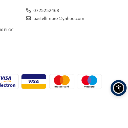
0725252468
pastellimpex@yahoo.com
10 BLOC