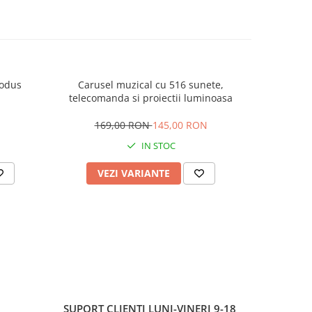
rodus
Carusel muzical cu 516 sunete,
Mingiute 
telecomanda si proiectii luminoasa
169,00 RON
145,00 RON
IN STOC
VEZI VARIANTE
AD
SUPORT CLIENTI
LUNI-VINERI 9-18