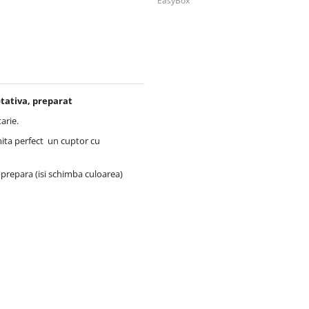
EasyBox
otativa, preparat
arie.
mita perfect un cuptor cu
e prepara (isi schimba culoarea)