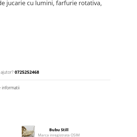
jucarie cu lumini, farfurie rotativa,
 ajutor?
0725252468
informatii
Bubu Still
Marca inregistrata OSIM