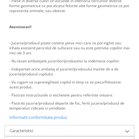
- Piese in diverse culori ce ascunde in interiorul cercurilor diverse
forme geometrice ce pot alcatui felurite alte forme geometrice ce pot
reprezenta animale, sau obiecte
Atentionari!
- Jucaria/produsul poate contine piese mici care se pot inghiti sau
inhala existand pericolul de sufocare sau nu este potrivita copiilor mai
mici de 3 ani.
- Nu lasati ambalajele jucariilor/produselor la indemana copiilor.
- Indepartati orice ambalaj al jucariei/produsului inainte de a da
jucaria/produsul copilului.
- Va rugam sa supravegheati copilul in timp ce se joaca/foloseste
acest produs.
- Pastrati instructiunile si etichetele pentru referinte viitoare.
- Pastrati jucaria/produsul departe de foc, feriti jucaria/produsul de
temperaturi ridicate si umiditate.
Informatii conformitate produs
Caracteristici