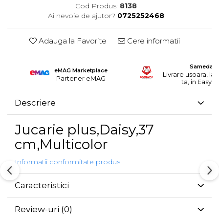
Cod Produs:
8138
Ai nevoie de ajutor?
0725252468
Adauga la Favorite
Cere informatii
Sameday
eMAG Marketplace
Livrare usoara, la 
Partener eMAG
ta, in EasyB
Descriere
Jucarie plus,Daisy,37
cm,Multicolor
Informatii conformitate produs
Caracteristici
Review-uri
(0)