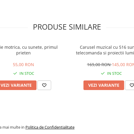
PRODUSE SIMILARE
ie motrica, cu sunete, primul
Carusel muzical cu 516 su
prieten
telecomanda si proiectii lum
55,00 RON
169,00 RON
145,00 RO
IN STOC
IN STOC
VEZI VARIANTE
VEZI VARIANTE
la mai multe in
Politica de Confidentialitate