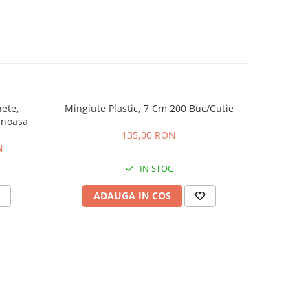
nete,
Mingiute Plastic, 7 Cm 200 Buc/Cutie
WORD C
inoasa
EDIT
135,00 RON
N
IN STOC
ADAUGA IN COS
AD