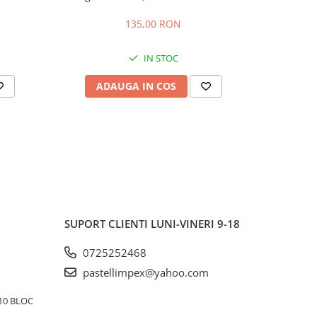
EDIT
135,00 RON
IN STOC
ADAUGA IN COS
AD
SUPORT CLIENTI
LUNI-VINERI 9-18
0725252468
pastellimpex@yahoo.com
10 BLOC