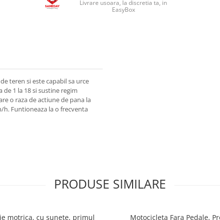
Livrare usoara, la discretia ta, in
EasyBox
de teren si este capabil sa urce
 de 1 la 18 si sustine regim
are o raza de actiune de pana la
m/h. Funtioneaza la o frecventa
PRODUSE SIMILARE
ie motrica, cu sunete, primul
Motocicleta Fara Pedale, P