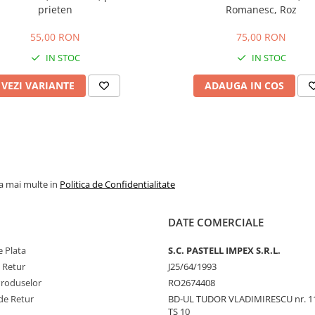
prieten
Romanesc, Roz
55,00 RON
75,00 RON
IN STOC
IN STOC
VEZI VARIANTE
ADAUGA IN COS
la mai multe in
Politica de Confidentialitate
DATE COMERCIALE
 Plata
S.C. PASTELL IMPEX S.R.L.
e Retur
J25/64/1993
Produselor
RO2674408
de Retur
BD-UL TUDOR VLADIMIRESCU nr. 1
TS 10