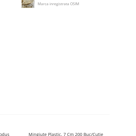
Marca inregistrata OSIM
rodus
Mingiute Plastic, 7 Cm 200 Buc/Cutie
WORD C