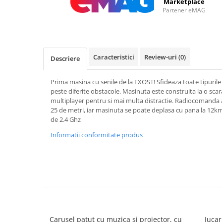
Marketplace
Partener eMAG
Caracteristici
Review-uri
(0)
Descriere
Prima masina cu senile de la EXOST! Sfideaza toate tipurile 
peste diferite obstacole. Masinuta este construita la o scara
multiplayer pentru si mai multa distractie. Radiocomanda 
25 de metri, iar masinuta se poate deplasa cu pana la 12k
de 2.4 Ghz
Informatii conformitate produs
Carusel patut cu muzica si proiector, cu
Jucar