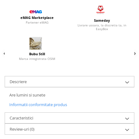
eMAG Marketplace
Sameday
Partener eMAG
Livrare usoara, la discretia ta, in
EasyBox
Bubu Still
Marca inregistrata OSIM
Descriere
Are lumini si sunete
Informatii conformitate produs
Caracteristici
Review-uri
(0)