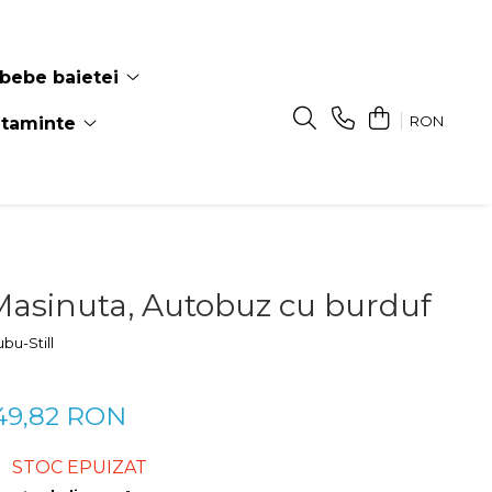
bebe baietei
RON
ltaminte
Masinuta, Autobuz cu burduf
bu-Still
49,82 RON
STOC EPUIZAT