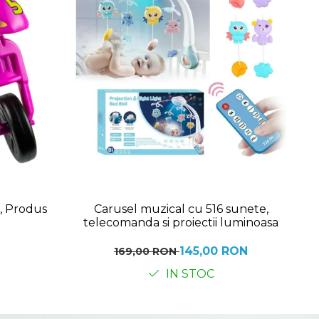
, Produs
Carusel muzical cu 516 sunete,
Mi
telecomanda si proiectii luminoasa
145,00 RON
169,00 RON
IN STOC