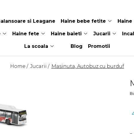
alansoare si Leagane
Haine bebe fetite
Haine 
e
Haine fete
Haine baieti
Jucarii
Inca
La scoala
Blog
Promotii
Home /
Jucarii /
Masinuta, Autobuz cu burduf
Bu