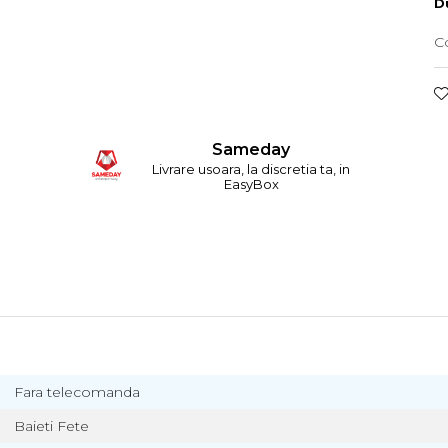
Du
C
Sameday
Livrare usoara, la discretia ta, in
EasyBox
Fara telecomanda
Baieti Fete