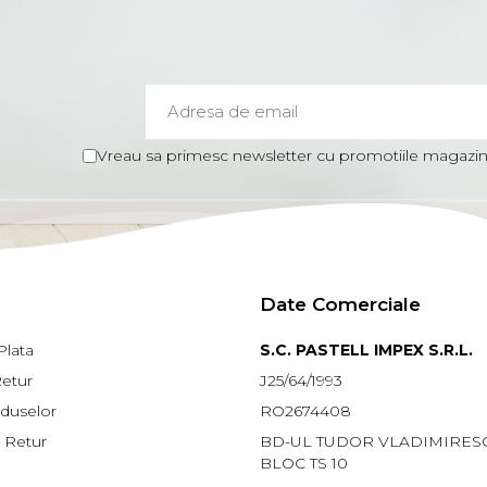
Vreau sa primesc newsletter cu promotiile magazinu
Date Comerciale
lata
S.C. PASTELL IMPEX S.R.L.
Retur
J25/64/1993
oduselor
RO2674408
 Retur
BD-UL TUDOR VLADIMIRESCU
BLOC TS 10