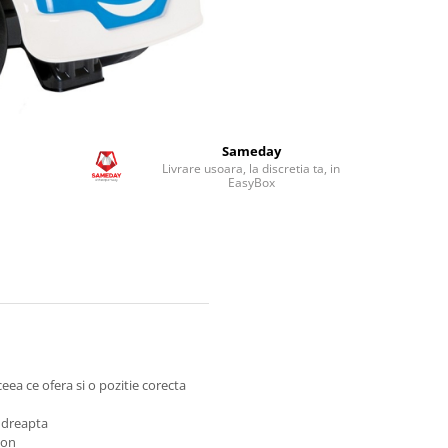
Sameday
Livrare usoara, la discretia ta, in
EasyBox
eea ce ofera si o pozitie corecta
 dreapta
xon