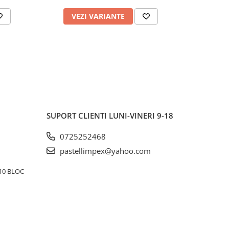
VEZI VARIANTE
AD
SUPORT CLIENTI
LUNI-VINERI 9-18
0725252468
pastellimpex@yahoo.com
10 BLOC