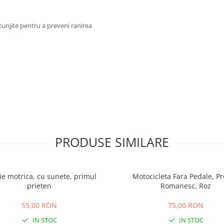
otunjite pentru a preveni ranirea
PRODUSE SIMILARE
ie motrica, cu sunete, primul
Motocicleta Fara Pedale, P
prieten
Romanesc, Roz
55,00 RON
75,00 RON
IN STOC
IN STOC