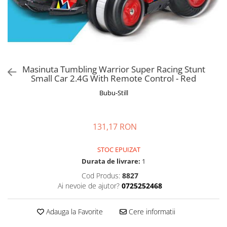
Manusi
Manusi
La joaca
Vehicule transport
Adidasi
Bluze, pieptarase, mentite
Bluze, pieptarase, mentite
Cos depozitare jucarii
Jocuri educative si de societate
Incaltaminte de panza
Veste bebe
Veste bebe
Articole mamici
Jucarii tip Montessori
Rochite bebeluse
Ciorapi
Masinute electrice
Ciorapi
Pantaloni de exterior
Mingii
Masinuta Tumbling Warrior Super Racing Stunt
Small Car 2.4G With Remote Control - Red
Pantaloni de exterior
Bluze si pulovere
Jucarii gonflabile
Bubu-Still
Bluze si pulovere
Babetele
Jucarii de nisip
Babetele
Hainute bumbac organic
Table de scris
Hainute bumbac organic
Trotinete si biciclete
131,17 RON
Carucioare papusi
STOC EPUIZAT
Durata de livrare:
1
Cod Produs:
8827
Ai nevoie de ajutor?
0725252468
Adauga la Favorite
Cere informatii