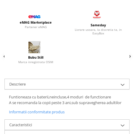
eMAG Marketplace
Sameday
Partener eMAG
Livrare usoara, la discretia ta, in
EasyBox
Bubu Still
Marca inregistrata OSIM
Descriere
Funtioneaza cu baterii,neincluse,4 moduri de functionare
A se recomanda la copii peste 3 ani,sub supravegherea adultilor
Informatii conformitate produs
Caracteristici