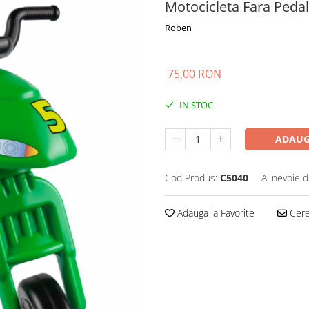
Motocicleta Fara Peda
Roben
75,00 RON
IN STOC
ADAUG
Cod Produs:
C5040
Ai nevoie d
Adauga la Favorite
Cere 