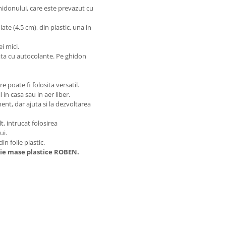
ghidonului, care este prevazut cu
ate (4.5 cm), din plastic, una in
i mici.
rata cu autocolante. Pe ghidon
 poate fi folosita versatil.
 in casa sau in aer liber.
ment, dar ajuta si la dezvoltarea
t, intrucat folosirea
ui.
n folie plastic.
ctie mase plastice ROBEN.