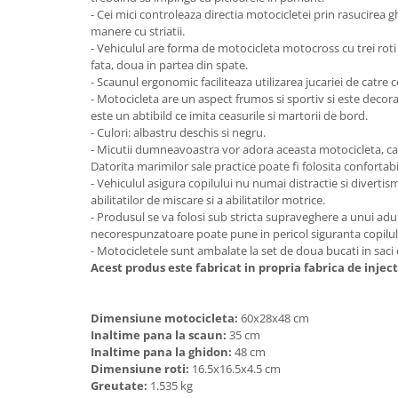
- Cei mici controleaza directia motocicletei prin rasucirea 
manere cu striatii.
- Vehiculul are forma de motocicleta motocross cu trei roti l
fata, doua in partea din spate.
- Scaunul ergonomic faciliteaza utilizarea jucariei de catre ce
- Motocicleta are un aspect frumos si sportiv si este deco
este un abtibild ce imita ceasurile si martorii de bord.
- Culori: albastru deschis si negru.
- Micutii dumneavoastra vor adora aceasta motocicleta, care
Datorita marimilor sale practice poate fi folosita confortabil
- Vehiculul asigura copilului nu numai distractie si divertis
abilitatilor de miscare si a abilitatilor motrice.
- Produsul se va folosi sub stricta supraveghere a unui adul
necorespunzatoare poate pune in pericol siguranta copilul
- Motocicletele sunt ambalate la set de doua bucati in saci di
Acest produs este fabricat in propria fabrica de inje
Dimensiune motocicleta:
60x28x48 cm
Inaltime pana la scaun:
35 cm
Inaltime pana la ghidon:
48 cm
Dimensiune roti:
16.5x16.5x4.5 cm
Greutate:
1.535 kg