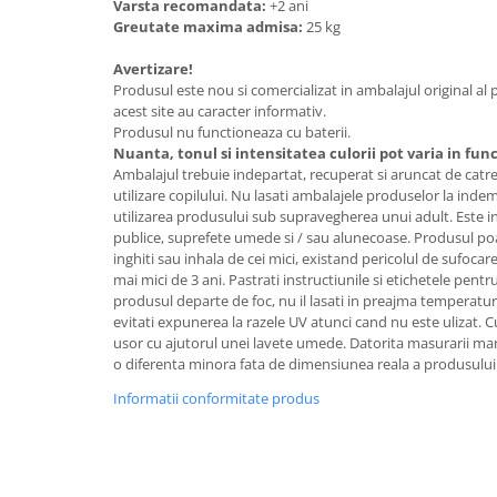
Varsta recomandata:
+2 ani
Greutate maxima admisa:
25 kg
Avertizare!
Produsul este nou si comercializat in ambalajul original al
acest site au caracter informativ.
Produsul nu functioneaza cu baterii.
Nuanta, tonul si intensitatea culorii pot varia in fun
Ambalajul trebuie indepartat, recuperat si aruncat de catre
utilizare copilului. Nu lasati ambalajele produselor la ind
utilizarea produsului sub supravegherea unui adult. Este in
publice, suprefete umede si / sau alunecoase. Produsul poa
inghiti sau inhala de cei mici, existand pericolul de sufocare
mai mici de 3 ani. Pastrati instructiunile si etichetele pentru
produsul departe de foc, nu il lasati in preajma temperaturilo
evitati expunerea la razele UV atunci cand nu este ulizat. 
usor cu ajutorul unei lavete umede. Datorita masurarii ma
o diferenta minora fata de dimensiunea reala a produsului
Informatii conformitate produs