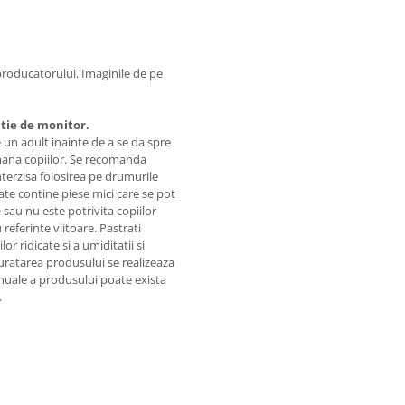
 producatorului. Imaginile de pe
ctie de monitor.
 un adult inainte de a se da spre
emana copiilor. Se recomanda
terzisa folosirea pe drumurile
te contine piese mici care se pot
 sau nu este potrivita copiilor
 referinte viitoare. Pastrati
r ridicate si a umiditatii si
Curatarea produsului se realizeaza
nuale a produsului poate exista
.