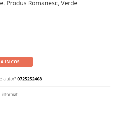
le, Produs Romanesc, Verde
A IN COS
e ajutor?
0725252468
informatii