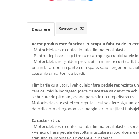
Review-uri
(0)
Descriere
Acest produs este fabricat in propria fabrica de inje
- Motocicleta este confectionata din material plastic.
- Pentru deplasare copii trebuie sa impinga cu picioarele i
- Motocicleta are: ghidon prevazut cu manere cu striatii, trei 
una in fata, doua in partea din spate, scaun ergonomic, au
ceasurile si martorii de bord).
Plimbarile cu ajutorul vehiculelor fara pedale reprezinta una
care cei mici le indragesc. Joaca cu acestea va dezvolta echil
se bucure de plimbari, avand parte de un timp distractiv.
Motocicleta este astfel conceputa incat sa ofere siguranta si 
datorita formei ergonomice, marginilor rotunjite si finisajel
Caracteristici:
- Motocicleta este confectionata din material plastic usor, de
- Vehiculul fara pedale dezvolta musculara si coordonarea c
trebuind sa impinga cu picioarele in pamant.