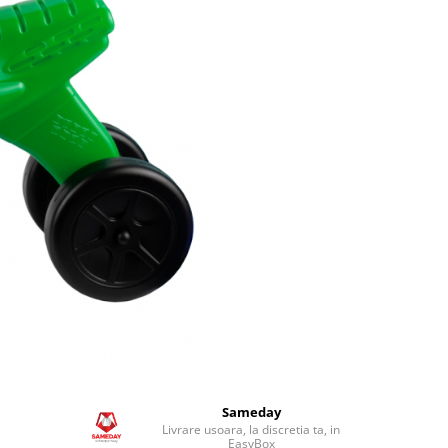
Sameday
Livrare usoara, la discretia ta, in
EasyBox