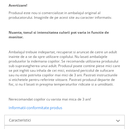
Avertizare!
Produsul este nou si comercializat in ambalajul original al
producatorului. Imaginile de pe acest site au caracter informativ.
Nuanta, tonul si intensitatea culorii pot varia in functie de
monitor.
Ambalajul trebuie indepartat, recuperat si aruncat de catre un adult
inainte de a se da spre utilizare copilului. Nu lasati ambalajele
produselor la indemana copiilor. Se recomanda utilizarea produsului
sub supravegherea unui adult. Produsul poate contine piese mici care
se pot inghiti sau inhala de cei mici, existand pericolul de sufocare
sau nu este potrivita copiilor mai mici de 3 ani. Pastrati instructiunile
si etichetele pentru referinte viitoare. Pastrati produsul departe de
foc, si nu il lasati in preajma temperaturilor ridicate si a umiditatii.
Nerecomandat copiilor cu varsta mai mica de 3 ani!
Informatii conformitate produs
Caracteristici