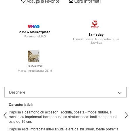
Adauga la Favorite
Cere informatii
eMAG Marketplace
Sameday
Partener eMAG
Livrare usoara, la discretia ta, in
EasyBox
Bubu Still
Marca inregistrata OSIM
Descriere
Caracteristici:
Papusa Rosamond cu accesorii, rochita, poseta - model fluture, si
rochita cu imprimeuri face papusa sa straluceasca! Inaltimea papusii
este de 19 cm.
Papusa este imbracata intr-o tinuta lejera de stil urban, foarte potrivita