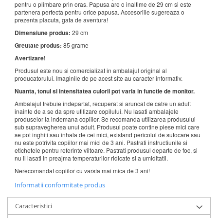
pentru o plimbare prin oras. Papusa are o inaltime de 29 cm si este
partenera perfecta pentru orice papusa. Accesoriile sugereaza o
prezenta placuta, gata de aventura!
Dimensiune produs:
29 cm
Greutate produs:
85 grame
Avertizare!
Produsul este nou si comercializat in ambalajul original al
producatorului. Imaginile de pe acest site au caracter informativ.
Nuanta, tonul si intensitatea culorii pot varia in functie de monitor.
Ambalajul trebuie indepartat, recuperat si aruncat de catre un adult
inainte de a se da spre utilizare copilului. Nu lasati ambalajele
produselor la indemana copiilor. Se recomanda utilizarea produsului
sub supravegherea unui adult. Produsul poate contine piese mici care
se pot inghiti sau inhala de cei mici, existand pericolul de sufocare sau
nu este potrivita copiilor mai mici de 3 ani. Pastrati instructiunile si
etichetele pentru referinte viitoare. Pastrati produsul departe de foc, si
nu il lasati in preajma temperaturilor ridicate si a umiditatii.
Nerecomandat copiilor cu varsta mai mica de 3 ani!
Informatii conformitate produs
Caracteristici