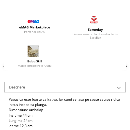
eMAG Marketplace
Sameday
Partener eMAG
Livrare usoara, la discretia ta, in
EasyBox
Bubu Still
Marca inregistrata OSIM
Descriere
Papusica este foarte calitativa, iar cand se lasa pe spate sau se ridica
in sus incepe sa planga.
Dimensiune ambalaj:
Inaltime 44 cm
Lungime 24cm
latime 12,3 cm