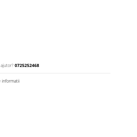
 ajutor?
0725252468
informatii