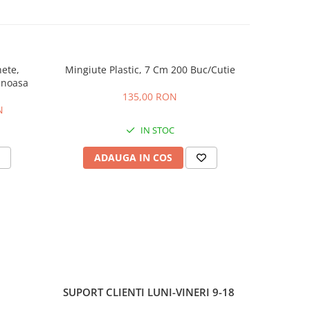
nete,
Mingiute Plastic, 7 Cm 200 Buc/Cutie
WORD C
inoasa
EDIT
135,00 RON
N
IN STOC
ADAUGA IN COS
AD
SUPORT CLIENTI
LUNI-VINERI 9-18