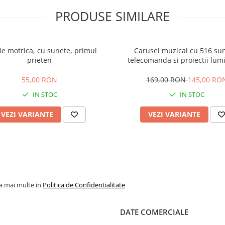
PRODUSE SIMILARE
ie motrica, cu sunete, primul
Carusel muzical cu 516 su
prieten
telecomanda si proiectii lum
55,00 RON
169,00 RON
145,00 RO
IN STOC
IN STOC
VEZI VARIANTE
VEZI VARIANTE
la mai multe in
Politica de Confidentialitate
DATE COMERCIALE