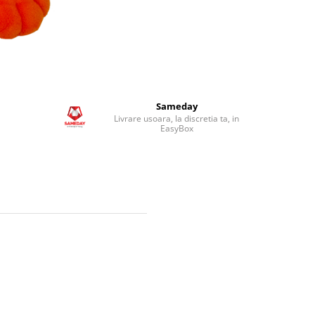
Sameday
Livrare usoara, la discretia ta, in
EasyBox