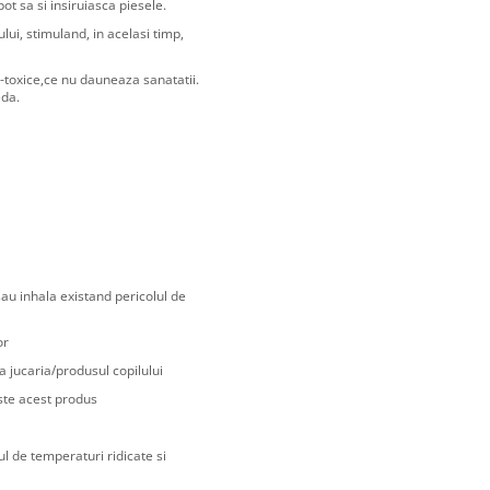
pot sa si insiruiasca piesele.
ului, stimuland, in acelasi timp,
n-toxice,ce nu dauneaza sanatatii.
eda.
sau inhala existand pericolul de
or
a jucaria/produsul copilului
ste acest produs
ul de temperaturi ridicate si