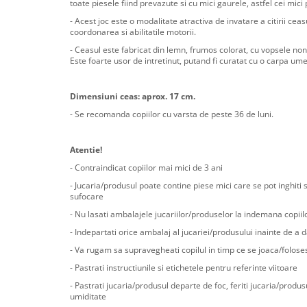
toate piesele fiind prevazute si cu mici gaurele, astfel cei mici 
- Acest joc este o modalitate atractiva de invatare a citirii ceas
coordonarea si abilitatile motorii.
- Ceasul este fabricat din lemn, frumos colorat, cu vopsele no
Este foarte usor de intretinut, putand fi curatat cu o carpa um
Dimensiuni ceas: aprox. 17 cm.
- Se recomanda copiilor cu varsta de peste 36 de luni.
Atentie!
- Contraindicat copiilor mai mici de 3 ani
- Jucaria/produsul poate contine piese mici care se pot inghiti 
sufocare
- Nu lasati ambalajele jucariilor/produselor la indemana copiil
- Indepartati orice ambalaj al jucariei/produsului inainte de a d
- Va rugam sa supravegheati copilul in timp ce se joaca/folose
- Pastrati instructiunile si etichetele pentru referinte viitoare
- Pastrati jucaria/produsul departe de foc, feriti jucaria/produs
umiditate