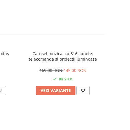
rodus
Carusel muzical cu 516 sunete,
Mingiute 
telecomanda si proiectii luminoasa
169,00 RON
145,00 RON
IN STOC
VEZI VARIANTE
AD