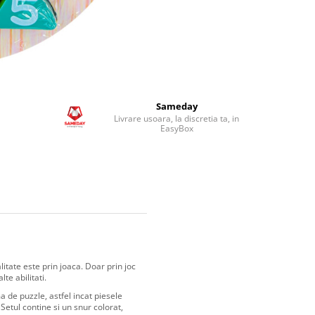
Sameday
Livrare usoara, la discretia ta, in
EasyBox
itate este prin joaca. Doar prin joc
te abilitati.
a de puzzle, astfel incat piesele
Setul contine si un snur colorat,