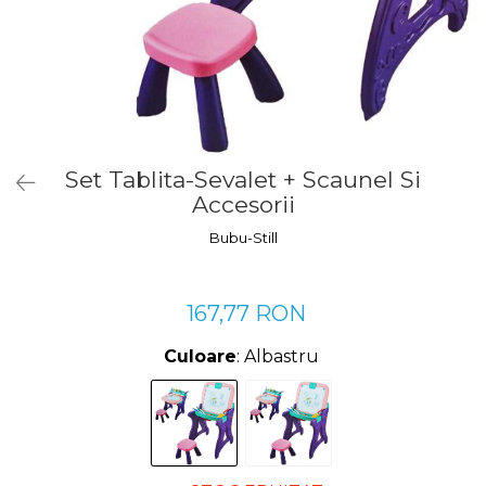
Manusi
Manusi
La joaca
Vehicule transport
Adidasi
Bluze, pieptarase, mentite
Bluze, pieptarase, mentite
Cos depozitare jucarii
Jocuri educative si de societate
Incaltaminte de panza
Veste bebe
Veste bebe
Articole mamici
Jucarii tip Montessori
Rochite bebeluse
Ciorapi
Masinute electrice
Ciorapi
Pantaloni de exterior
Mingii
Pantaloni de exterior
Bluze si pulovere
Jucarii gonflabile
Set Tablita-Sevalet + Scaunel Si
Accesorii
Bluze si pulovere
Babetele
Jucarii de nisip
Babetele
Hainute bumbac organic
Table de scris
Bubu-Still
Hainute bumbac organic
Trotinete si biciclete
Carucioare papusi
167,77 RON
Culoare
: Albastru