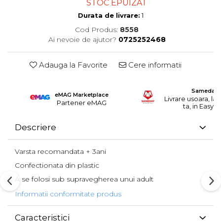
STOC EPUIZAT
Durata de livrare:
1
Cod Produs:
8558
Ai nevoie de ajutor?
0725252468
Adauga la Favorite
Cere informatii
Sameday
eMAG Marketplace
Livrare usoara, la 
Partener eMAG
ta, in EasyB
Descriere
Varsta recomandata + 3ani
Confectionata din plastic
A se folosi sub supravegherea unui adult
Informatii conformitate produs
Caracteristici