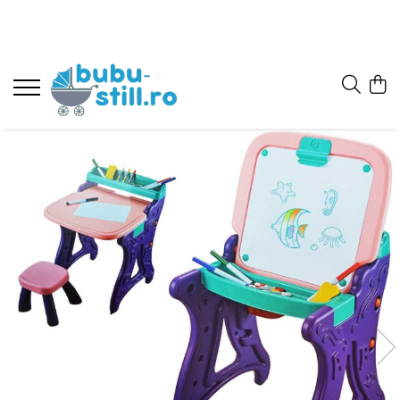
Carucioare
Haine bebe fetite
Haine bebe baietei
Pentru bebe
Haine fete
Haine baieti
Jucarii
Incaltaminte
La scoala
Carucior 3 in 1
Combinezoane
Combinezoane
La plimbare
Trening
Trening
Jucarii educative
Bebe
Camasi scoala
Carucior 2 in 1
Costumase
Set nou nascut
La masa
Rochite
Vesta baieti
Corturi si jucarii de exterior
Baietei
Umbrela
Incaltaminte pt primii pasi
Carucior sport
Set nou nascut
Costumase
Olite
Costume
Pantaloni
Masinute si trenulete
Ghiozdane
Fetite
Body
Body
Balansoare si Leagane
Caciuli
Pijamale
Figurine
Ghiozdane gradinita
Fete
Salopete
Salopete
La baita
Pantaloni-colanti
Bluze
Puzzle si jocuri de construit
Ghete
Pantaloni de casa
Pantaloni de casa
Patut bebe
Pijamale
Ciorapi
Papusi, plusuri, zane si figurine
Incaltaminte de panza
Caciuli
Caciuli
La somn
Bluza
Costume
Jucarii role-play copii
Cizme
Păturele
Paturele
Saltea patut
Jucarii interactive bebe
Pantofi
Adidasi
Scutece
Scutece
Mobilier camera copii
Centre de activitati
Baieti
Prosop de baie
Prosop de baie
Perini
Covoras de joaca
Ghete
Haine botez
Haine botez
Lenjerii patut
Roboti
Cizme