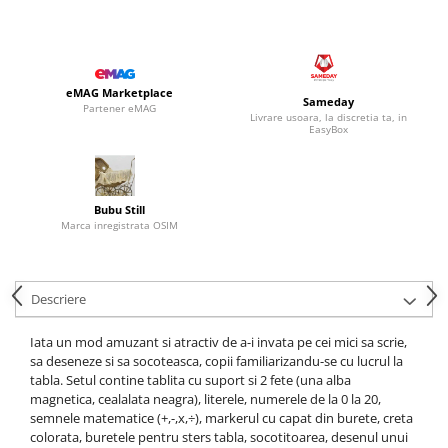
eMAG Marketplace
Sameday
Partener eMAG
Livrare usoara, la discretia ta, in
EasyBox
Bubu Still
Marca inregistrata OSIM
Descriere
Iata un mod amuzant si atractiv de a-i invata pe cei mici sa scrie,
sa deseneze si sa socoteasca, copii familiarizandu-se cu lucrul la
tabla. Setul contine tablita cu suport si 2 fete (una alba
magnetica, cealalata neagra), literele, numerele de la 0 la 20,
semnele matematice (+,-,x,÷), markerul cu capat din burete, creta
colorata, buretele pentru sters tabla, socotitoarea, desenul unui