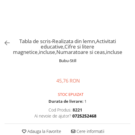
Manusi
Manusi
La joaca
Vehicule transport
Adidasi
Bluze, pieptarase, mentite
Bluze, pieptarase, mentite
Cos depozitare jucarii
Jocuri educative si de societate
Incaltaminte de panza
Veste bebe
Veste bebe
Articole mamici
Jucarii tip Montessori
Rochite bebeluse
Ciorapi
Masinute electrice
Ciorapi
Pantaloni de exterior
Mingii
Tabla de scris-Realizata din lemn,Activitati
educative,Cifre si litere
Pantaloni de exterior
Bluze si pulovere
Jucarii gonflabile
magnetice,incluse,Numaratoare si ceas,incluse
Bluze si pulovere
Babetele
Jucarii de nisip
Bubu-Still
Babetele
Hainute bumbac organic
Table de scris
Hainute bumbac organic
Trotinete si biciclete
45,76 RON
Carucioare papusi
STOC EPUIZAT
Durata de livrare:
1
Cod Produs:
8221
Ai nevoie de ajutor?
0725252468
Adauga la Favorite
Cere informatii