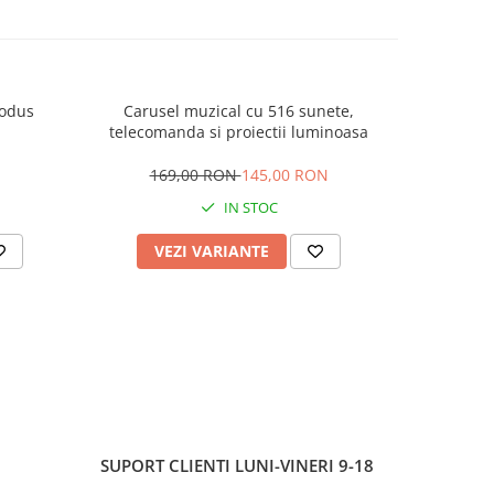
rodus
Carusel muzical cu 516 sunete,
Mingiute 
telecomanda si proiectii luminoasa
169,00 RON
145,00 RON
IN STOC
VEZI VARIANTE
AD
SUPORT CLIENTI
LUNI-VINERI 9-18