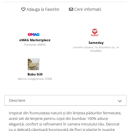
Adauga la Favorite
Cere informatii
eMAG Marketplace
Sameday
Partener eMAG
Livrare usoara, la discretia ta, in
EasyBox
Bubu Still
Marca inregistrata OSIM
Descriere
Inspirat din frumusețea naturii și din liniștea pădurilor fermecate,
acest set de lenjerie pentru copii din bumbac 100% aduce
eleganță, confort și rafinament în camera micuțului tău. Decorat
cu o delicată căprioară înconjurată de flori și plante în nuanțe