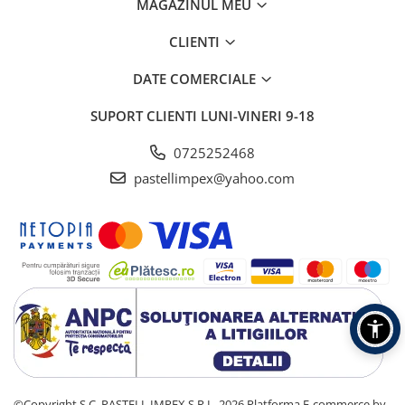
MAGAZINUL MEU
CLIENTI
DATE COMERCIALE
SUPORT CLIENTI
LUNI-VINERI 9-18
0725252468
pastellimpex@yahoo.com
©Copyright S.C. PASTELL IMPEX S.R.L. 2026
Platforma E-commerce by