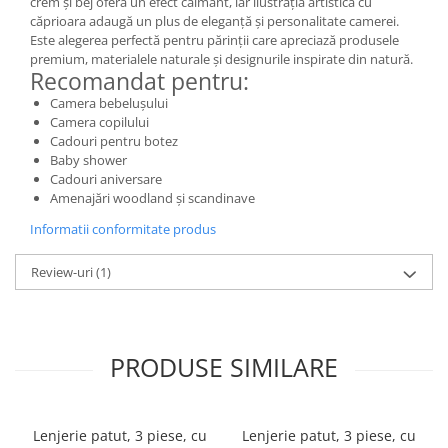
crem și bej oferă un efect calmant, iar ilustrația artistică cu
căprioara adaugă un plus de eleganță și personalitate camerei.
Este alegerea perfectă pentru părinții care apreciază produsele
premium, materialele naturale și designurile inspirate din natură.
Recomandat pentru:
Camera bebelușului
Camera copilului
Cadouri pentru botez
Baby shower
Cadouri aniversare
Amenajări woodland și scandinave
Informatii conformitate produs
Review-uri
(1)
PRODUSE SIMILARE
Lenjerie patut, 3 piese, cu
Lenjerie patut, 3 piese, cu