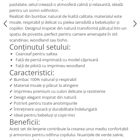
pastelate, setul creează o atmosferă calmă și relaxantă, ideală
pentru un somn odihnitor.
Realizat din bumbac natural de înaltă calitate, materialul este
moale, respirabil și delicat cu pielea sensibilă a bebelușilor și
copiilor. Designul inspirat din natură transformă pătuțul într-un
spațiu de poveste, perfect pentru camere amenajate în stil
scandinav, woodland sau boho.
Conținutul setului:
Cearceaf pentru saltea
Față de pernă imprimată cu model căprioară
Față de pilotă cu imprimeu woodland
Caracteristici:
✔ Bumbac 100% natural și respirabil
✔ Material moale și plăcut la atingere
✔ Imprimeu premium cu culori delicate și rezistente
✔ Design elegant inspirat din natură
✔ Potrivit pentru toate anotimpurile
✔ Întreținere ușoară și durabilitate îndelungată
✔ Ideal pentru bebeluși și copii mici
Beneficii:
Acest set de lenjerie contribuie la crearea unui mediu confortabil
și armonios pentru odihna copilului. Nuanțele de verde salvie,