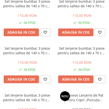
Set lenjerie bumbac 3 piese
Set lenjerie bumbac 3 piese
pentru saltea de 140 x 70 cm,
pentru saltea de 140 x 70 cm,
Hippo&Giraffe Roz, Beberoyal
Dancing Girls Roz, Beberoyal
110,00 RON
110,00 RON
IN STOC
IN STOC
ADAUGA IN COS
ADAUGA IN COS
Set lenjerie bumbac 3 piese
Set lenjerie bumbac 3 piese
pentru saltea de 140 x 70 cm,
pentru saltea de 140 x 70 cm,
Ursuleti iepurasi gri,
Safari Friends alb, Beberoyal
Beberoyal
110,00 RON
115,00 RON
IN STOC
IN STOC
ADAUGA IN COS
ADAUGA IN COS
Set lenjerie bumbac 3 piese
Set 3 piese Lenjerie de Pat
NOU
pentru saltea de 140 x 70 cm,
pentru Copii „Pisicuța
Bear Dreams Alb, Beberoyal
Balerină”