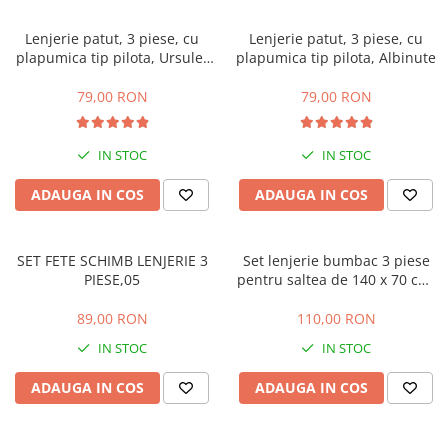
Lenjerie patut, 3 piese, cu
Lenjerie patut, 3 piese, cu
plapumica tip pilota, Ursulet
plapumica tip pilota, Albinute
vernil
79,00 RON
79,00 RON
IN STOC
IN STOC
ADAUGA IN COS
ADAUGA IN COS
SET FETE SCHIMB LENJERIE 3
Set lenjerie bumbac 3 piese
PIESE,05
pentru saltea de 140 x 70 cm,
Love Elephants Blue,
Beberoyal
89,00 RON
110,00 RON
IN STOC
IN STOC
ADAUGA IN COS
ADAUGA IN COS