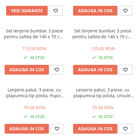
Manusi
Manusi
La joaca
Vehicule transport
Adidasi
Bluze, pieptarase, mentite
Bluze, pieptarase, mentite
Cos depozitare jucarii
Jocuri educative si de societate
VEZI VARIANTE
ADAUGA IN COS
Incaltaminte de panza
Veste bebe
Veste bebe
Articole mamici
Jucarii tip Montessori
Rochite bebeluse
Ciorapi
Masinute electrice
Set lenjerie bumbac 3 piese
Set lenjerie bumbac 3 piese
pentru saltea de 140 x 70 cm,
pentru saltea de 140 x 70 cm,
Ciorapi
Pantaloni de exterior
Mingii
Teddy Bear&Hearts Alb,
Love Elephants Roz, Beberoyal
Pantaloni de exterior
Bluze si pulovere
Jucarii gonflabile
Beberoyal
110,00 RON
125,00 RON
Bluze si pulovere
Babetele
Jucarii de nisip
IN STOC
IN STOC
Babetele
Hainute bumbac organic
Table de scris
ADAUGA IN COS
ADAUGA IN COS
Hainute bumbac organic
Trotinete si biciclete
Carucioare papusi
Lenjerie patut, 3 piese, cu
Lenjerie patut, 3 piese, cu
plapumica tip pilota, Pupici
plapumica tip pilota, Ursulet
dulci
bleu
79,00 RON
79,00 RON
IN STOC
IN STOC
ADAUGA IN COS
ADAUGA IN COS