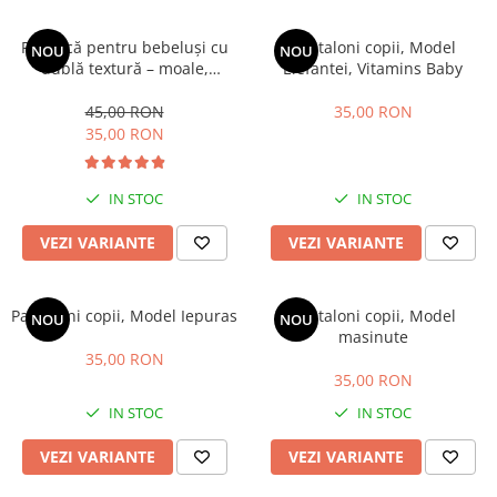
Păturică pentru bebeluși cu
Pantaloni copii, Model
NOU
NOU
dublă textură – moale,
Elefantei, Vitamins Baby
călduroasă și delicată cu
pielea
45,00 RON
35,00 RON
35,00 RON
IN STOC
IN STOC
VEZI VARIANTE
VEZI VARIANTE
Pantaloni copii, Model Iepuras
Pantaloni copii, Model
NOU
NOU
masinute
35,00 RON
35,00 RON
IN STOC
IN STOC
VEZI VARIANTE
VEZI VARIANTE