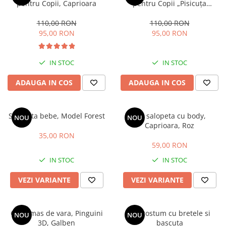
pentru Copii, Caprioara
pentru Copii „Pisicuța
Balerină”
110,00 RON
110,00 RON
95,00 RON
95,00 RON
IN STOC
IN STOC
ADAUGA IN COS
ADAUGA IN COS
Salopeta bebe, Model Forest
Set salopeta cu body,
NOU
NOU
Caprioara, Roz
35,00 RON
59,00 RON
IN STOC
IN STOC
VEZI VARIANTE
VEZI VARIANTE
Costumas de vara, Pinguini
Set costum cu bretele si
NOU
NOU
3D, Galben
bascuta