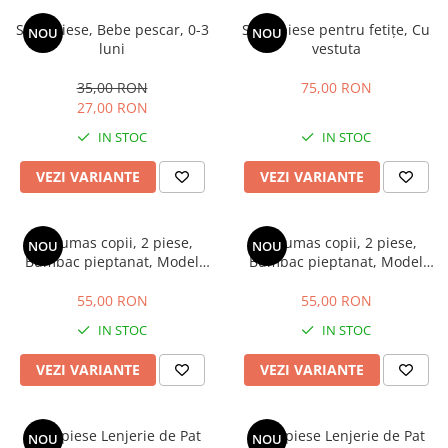
Set 3 piese, Bebe pescar, 0-3
Set 3 piese pentru fetițe, Cu
NOU
NOU
luni
vestuta
35,00 RON
75,00 RON
27,00 RON
IN STOC
IN STOC
VEZI VARIANTE
VEZI VARIANTE
Costumas copii, 2 piese,
Costumas copii, 2 piese,
NOU
NOU
Bumbac pieptanat, Model
Bumbac pieptanat, Model
Zana, Lila
Catelus, Bej
55,00 RON
55,00 RON
IN STOC
IN STOC
VEZI VARIANTE
VEZI VARIANTE
Set 3 piese Lenjerie de Pat
Set 3 piese Lenjerie de Pat
NOU
NOU