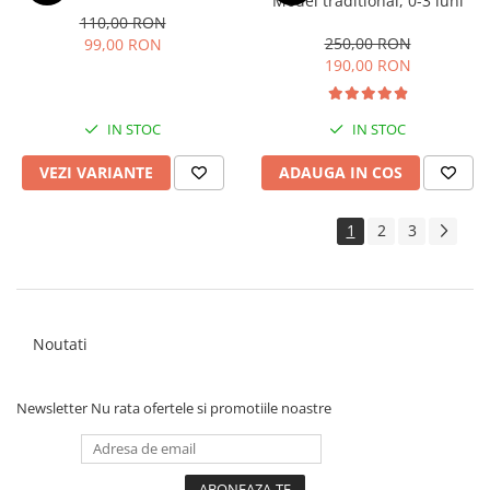
Model traditional, 0-3 luni
110,00 RON
250,00 RON
99,00 RON
190,00 RON
IN STOC
IN STOC
VEZI VARIANTE
ADAUGA IN COS
1
2
3
Noutati
Newsletter
Nu rata ofertele si promotiile noastre