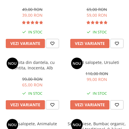
49,00 RON
69,00 RON
39,00 RON
59,00 RON
IN STOC
IN STOC
VEZI VARIANTE
VEZI VARIANTE
Rochita din dantela, cu
Set 3 salopete, Ursuleti
NOU
NOU
bentita, Inocenta, Alb
110,00 RON
99,00 RON
99,00 RON
65,00 RON
IN STOC
IN STOC
VEZI VARIANTE
VEZI VARIANTE
Set 3 salopete, Animalute
Set 10 piese, Bumbac organic,
NOU
NOU