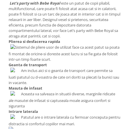
Let’s party with Bebe Royal
este un patut de copii pliabil,
multifunctional, care poate fi folosit atat acasa cat si in calatorii,
poate fi folosit si ca un tarc de joaca atat in interior cat si in timpul
relaxarii in aer liber. Designul vesel si prietenos, securitatea
eficienta, precum functia de depozitare datorata
compartimentului lateral, vor face Let’s party with Bebe Royal sa
atraga atat parintii, cat si copii.
Plierea si desfacerea rapida
Sistemul de pliere usor de utilizat face ca acest patut sa poata
fi montat de oricine-si doreste acest lucru si sa fie gata de folosit
intr-un timp foarte scurt.
Geanta de transport
Am inclus aici si o geanta de transport care permite sa
luati patutul cu d-voastra de cate ori doriti sa plecati la bunici sau
in vacante.
Masuta de infasat
Aceasta va salveaza in situatii diverse, marginile ridicate
ale masutei de infasat si captuseala moale asigura confort si
siguranta
Intrare laterala
Patutul are o intrare laterala cu fermoar conceputa pentru
distractia si confortul copiilor mai mari.