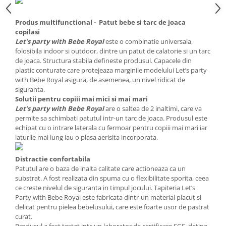
Produs multifunctional - Patut bebe si tarc de joaca
copilasi
Let’s party with Bebe Royal
este o combinatie universala,
folosibila indoor si outdoor, dintre un patut de calatorie si un tarc
de joaca. Structura stabila defineste produsul. Capacele din
plastic conturate care protejeaza marginile modelului Let’s party
with Bebe Royal asigura, de asemenea, un nivel ridicat de
siguranta.
Solutii pentru copiii mai mici si mai mari
Let’s party with Bebe Royal
are o saltea de 2 inaltimi, care va
permite sa schimbati patutul intr-un tarc de joaca. Produsul este
echipat cu o intrare laterala cu fermoar pentru copiii mai mari iar
laturile mai lung iau o plasa aerisita incorporata.
Distractie confortabila
Patutul are o baza de inalta calitate care actioneaza ca un
substrat. A fost realizata din spuma cu o flexibilitate sporita, ceea
ce creste nivelul de siguranta in timpul jocului. Tapiteria Let’s
Party with Bebe Royal este fabricata dintr-un material placut si
delicat pentru pielea bebelusului, care este foarte usor de pastrat
curat.