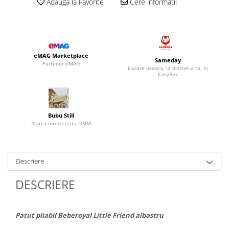
Adauga la Favorite
Cere informatii
eMAG Marketplace
Sameday
Partener eMAG
Livrare usoara, la discretia ta, in
EasyBox
Bubu Still
Marca inregistrata OSIM
Descriere
DESCRIERE
Patut pliabil Beberoyal Little Friend albastru