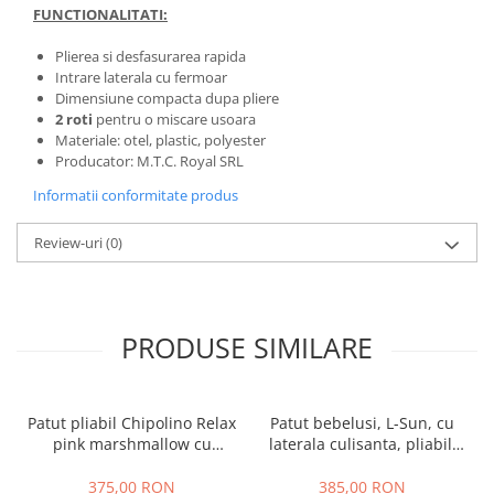
FUNCTIONALITATI:
Plierea si desfasurarea rapida
Intrare laterala cu fermoar
Dimensiune compacta dupa pliere
2 roti
pentru o miscare usoara
Materiale: otel, plastic, polyester
Producator: M.T.C. Royal SRL
Informatii conformitate produs
Review-uri
(0)
PRODUSE SIMILARE
Patut pliabil Chipolino Relax
Patut bebelusi, L-Sun, cu
pink marshmallow cu
laterala culisanta, pliabil,
laterala culisanta
include masa de infasat, cu
baldachin si jucarie carusel,
375,00 RON
385,00 RON