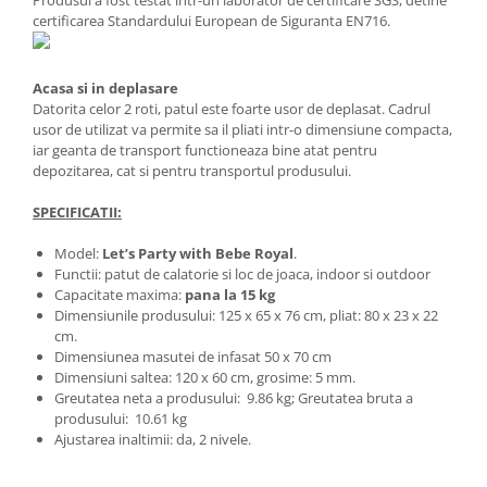
Produsul a fost testat intr-un laborator de certificare SGS, detine
certificarea Standardului European de Siguranta EN716.
Acasa si in deplasare
Datorita celor 2 roti, patul este foarte usor de deplasat. Cadrul
usor de utilizat va permite sa il pliati intr-o dimensiune compacta,
iar geanta de transport functioneaza bine atat pentru
depozitarea, cat si pentru transportul produsului.
SPECIFICATII:
Model:
Let’s Party with Bebe Royal
.
Functii: patut de calatorie si loc de joaca, indoor si outdoor
Capacitate maxima:
pana la 15 kg
Dimensiunile produsului: 125 x 65 x 76 cm, pliat: 80 x 23 x 22
cm.
Dimensiunea masutei de infasat 50 x 70 cm
Dimensiuni saltea: 120 x 60 cm, grosime: 5 mm.
Greutatea neta a produsului: 9.86 kg; Greutatea bruta a
produsului: 10.61 kg
Ajustarea inaltimii: da, 2 nivele.