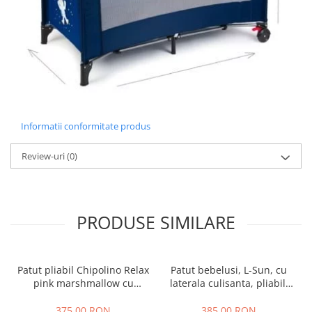
Informatii conformitate produs
Review-uri
(0)
PRODUSE SIMILARE
Patut pliabil Chipolino Relax
Patut bebelusi, L-Sun, cu
pink marshmallow cu
laterala culisanta, pliabil,
laterala culisanta
include masa de infasat, cu
baldachin si jucarie carusel,
375,00 RON
385,00 RON