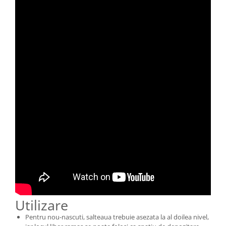
Utilizare
Pentru nou-nascuti, salteaua trebuie asezata la al doilea nivel,