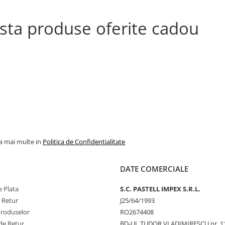
ista produse oferite cadou
la mai multe in
Politica de Confidentialitate
DATE COMERCIALE
 Plata
S.C. PASTELL IMPEX S.R.L.
e Retur
J25/64/1993
Produselor
RO2674408
de Retur
BD-UL TUDOR VLADIMIRESCU nr. 1