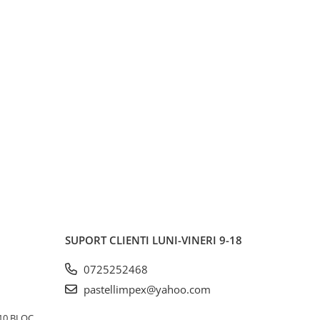
SUPORT CLIENTI
LUNI-VINERI 9-18
0725252468
pastellimpex@yahoo.com
10 BLOC