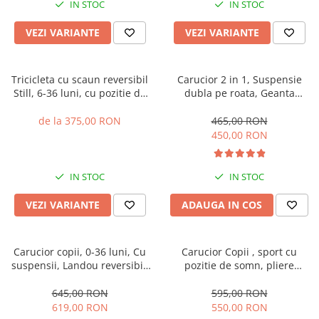
IN STOC
IN STOC
VEZI VARIANTE
VEZI VARIANTE
Tricicleta cu scaun reversibil
Carucior 2 in 1, Suspensie
Still, 6-36 luni, cu pozitie de
dubla pe roata, Geanta
somn, cadru aluminiu, roata
inclusa, strangere compacta,
plina
Belecoo, turcoaz
de la 375,00 RON
465,00 RON
450,00 RON
IN STOC
IN STOC
VEZI VARIANTE
ADAUGA IN COS
Carucior copii, 0-36 luni, Cu
Carucior Copii , sport cu
suspensii, Landou reversibil,
pozitie de somn, pliere
Pozitie de somn si sezut,
automata cu o mana, Spatar
Roata cauciuc
reglabil, Tehnologia One-
645,00 RON
595,00 RON
Hand Folding, copertina
619,00 RON
550,00 RON