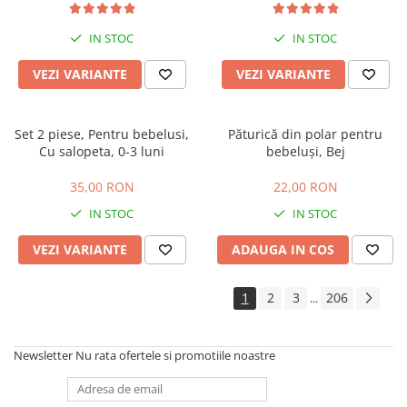
extensibila, maner reversibil,
husa de picioare si geanta
IN STOC
IN STOC
VEZI VARIANTE
VEZI VARIANTE
Set 2 piese, Pentru bebelusi,
Păturică din polar pentru
Cu salopeta, 0-3 luni
bebeluși, Bej
35,00 RON
22,00 RON
IN STOC
IN STOC
VEZI VARIANTE
ADAUGA IN COS
1
2
3
206
...
Newsletter
Nu rata ofertele si promotiile noastre