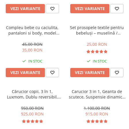
VEZI VARIANTE
VEZI VARIANTE
Compleu bebe cu caciulita,
Set prosopele textile pentru
pantaloni si body, model
bebeluși – muselină /
vacuta
bumbac, pachet 7 bucăți
45,00 RON
25,00 RON
35,00 RON
IN STOC
IN STOC
VEZI VARIANTE
VEZI VARIANTE
Cărucior copii, 3 în 1,
Carucior 3 in 1, Geanta de
Luxmom, Dublu reversibil,
scutece, Suspensie dinamica
saltea inclusa, Geanta inclusa,
pe roata si cadru, Cadru
Manusi de iarna, Roti
aluminiu
950,00 RON
1.100,00 RON
antieroziune off-road, Husa
925,00 RON
915,00 RON
de ploaie si insecte