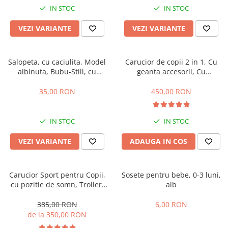
IN STOC
IN STOC
VEZI VARIANTE
VEZI VARIANTE
Salopeta, cu caciulita, Model
Carucior de copii 2 in 1, Cu
albinuta, Bubu-Still, cu
geanta accesorii, Cu
inchidere pe piept
suspensii, 105 x 95 x 60 cm,
Pliabil ergonomic, Belecoo,
35,00 RON
450,00 RON
roz
IN STOC
IN STOC
VEZI VARIANTE
ADAUGA IN COS
Carucior Sport pentru Copii,
Sosete pentru bebe, 0-3 luni,
cu pozitie de somn, Troller,
alb
Spatar reglabil prin centura,
Tehnologia inovatoare One-
385,00 RON
6,00 RON
Hand Folding
de la 350,00 RON