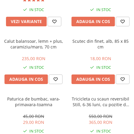
IN STOC
IN STOC
VEZI VARIANTE
ADAUGA IN COS
Calut balansoar, lemn + plus,
Scutec din finet, alb, 85 x 85
caramiziu/maro, 70 cm
cm
235,00 RON
18,00 RON
IN STOC
IN STOC
ADAUGA IN COS
ADAUGA IN COS
Paturica de bumbac, vara-
Tricicleta cu scaun reversibil
primavara-toamna
Still, 6-36 luni, cu pozitie de
somn, roata plina, cu lumini si
muzica, Jazz
45,00 RON
550,00 RON
29,00 RON
365,00 RON
IN STOC
IN STOC