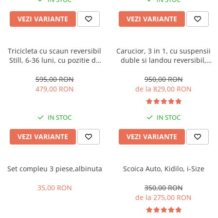
Manusi
Manusi
La joaca
Vehicule transport
Adidasi
Bluze, pieptarase, mentite
Bluze, pieptarase, mentite
Cos depozitare jucarii
Jocuri educative si de societate
Incaltaminte de panza
VEZI VARIANTE
VEZI VARIANTE
Veste bebe
Veste bebe
Articole mamici
Jucarii tip Montessori
Rochite bebeluse
Ciorapi
Masinute electrice
Tricicleta cu scaun reversibil
Carucior, 3 in 1, cu suspensii
Still, 6-36 luni, cu pozitie de
duble si landou reversibil,
Ciorapi
Pantaloni de exterior
Mingii
somn, Pliabila, roata cauciuc,
Element sustinere dublu, 0
Pantaloni de exterior
Bluze si pulovere
Jucarii gonflabile
cu lumini si muzica, SL07
luni - 3 ani, Original L-Sun
595,00 RON
950,00 RON
479,00 RON
de la 829,00 RON
Bluze si pulovere
Babetele
Jucarii de nisip
Babetele
Hainute bumbac organic
Table de scris
IN STOC
IN STOC
Hainute bumbac organic
Trotinete si biciclete
Carucioare papusi
VEZI VARIANTE
VEZI VARIANTE
Set compleu 3 piese,albinuta
Scoica Auto, Kidilo, i-Size
35,00 RON
350,00 RON
de la 275,00 RON