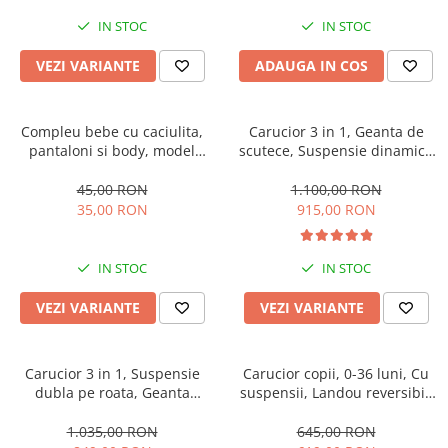
IN STOC
IN STOC
VEZI VARIANTE
ADAUGA IN COS
Compleu bebe cu caciulita,
Carucior 3 in 1, Geanta de
pantaloni si body, model
scutece, Suspensie dinamica
vacuta
pe roata si cadru, Cadru
aluminiu
45,00 RON
1.100,00 RON
35,00 RON
915,00 RON
IN STOC
IN STOC
VEZI VARIANTE
VEZI VARIANTE
Carucior 3 in 1, Suspensie
Carucior copii, 0-36 luni, Cu
dubla pe roata, Geanta
suspensii, Landou reversibil,
inclusa, strangere compacta,
Pozitie de somn si sezut,
Belecoo, bej
Roata cauciuc
1.035,00 RON
645,00 RON