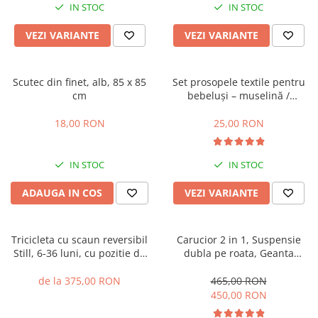
IN STOC
IN STOC
VEZI VARIANTE
VEZI VARIANTE
Scutec din finet, alb, 85 x 85
Set prosopele textile pentru
cm
bebeluși – muselină /
bumbac, pachet 7 bucăți
18,00 RON
25,00 RON
IN STOC
IN STOC
ADAUGA IN COS
VEZI VARIANTE
Tricicleta cu scaun reversibil
Carucior 2 in 1, Suspensie
Still, 6-36 luni, cu pozitie de
dubla pe roata, Geanta
somn, cadru aluminiu, roata
inclusa, strangere compacta,
plina
Belecoo, turcoaz
de la 375,00 RON
465,00 RON
450,00 RON