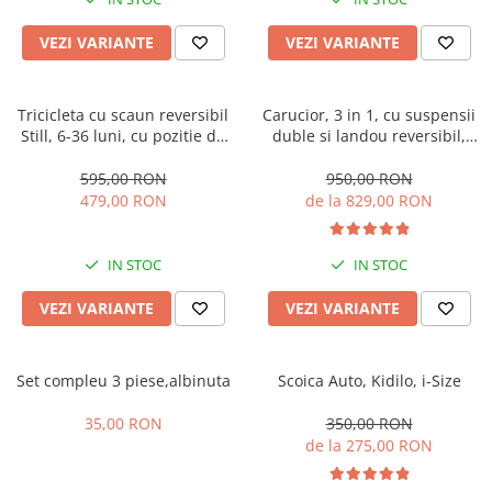
Manusi
Manusi
La joaca
Vehicule transport
Adidasi
Bluze, pieptarase, mentite
Bluze, pieptarase, mentite
Cos depozitare jucarii
Jocuri educative si de societate
Incaltaminte de panza
VEZI VARIANTE
VEZI VARIANTE
Veste bebe
Veste bebe
Articole mamici
Jucarii tip Montessori
Rochite bebeluse
Ciorapi
Masinute electrice
Tricicleta cu scaun reversibil
Carucior, 3 in 1, cu suspensii
Still, 6-36 luni, cu pozitie de
duble si landou reversibil,
Ciorapi
Pantaloni de exterior
Mingii
somn, Pliabila, roata cauciuc,
Element sustinere dublu, 0
Pantaloni de exterior
Bluze si pulovere
Jucarii gonflabile
cu lumini si muzica, SL07
luni - 3 ani, Original L-Sun
595,00 RON
950,00 RON
479,00 RON
de la 829,00 RON
Bluze si pulovere
Babetele
Jucarii de nisip
Babetele
Hainute bumbac organic
Table de scris
IN STOC
IN STOC
Hainute bumbac organic
Trotinete si biciclete
Carucioare papusi
VEZI VARIANTE
VEZI VARIANTE
Set compleu 3 piese,albinuta
Scoica Auto, Kidilo, i-Size
35,00 RON
350,00 RON
de la 275,00 RON