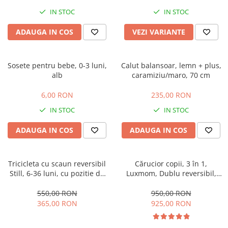
IN STOC
IN STOC
ADAUGA IN COS
VEZI VARIANTE
Sosete pentru bebe, 0-3 luni,
Calut balansoar, lemn + plus,
alb
caramiziu/maro, 70 cm
6,00 RON
235,00 RON
IN STOC
IN STOC
ADAUGA IN COS
ADAUGA IN COS
Tricicleta cu scaun reversibil
Cărucior copii, 3 în 1,
Still, 6-36 luni, cu pozitie de
Luxmom, Dublu reversibil,
somn, roata plina, cu lumini si
saltea inclusa, Geanta inclusa,
muzica, Jazz
Manusi de iarna, Roti
550,00 RON
950,00 RON
antieroziune off-road, Husa
365,00 RON
925,00 RON
de ploaie si insecte