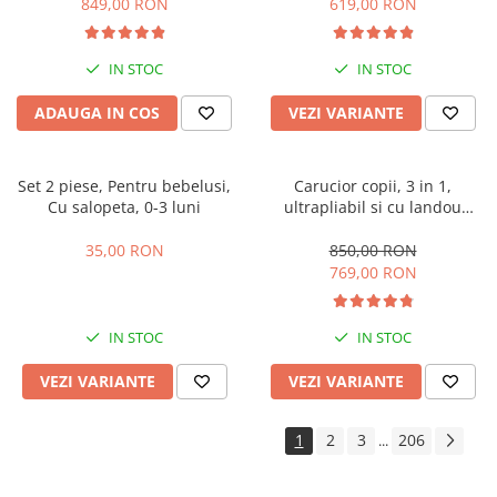
849,00 RON
619,00 RON
IN STOC
IN STOC
ADAUGA IN COS
VEZI VARIANTE
Set 2 piese, Pentru bebelusi,
Carucior copii, 3 in 1,
Cu salopeta, 0-3 luni
ultrapliabil si cu landou
reversibil, sustinere dubla,
maner reglabil, negru
35,00 RON
850,00 RON
769,00 RON
IN STOC
IN STOC
VEZI VARIANTE
VEZI VARIANTE
1
2
3
206
...