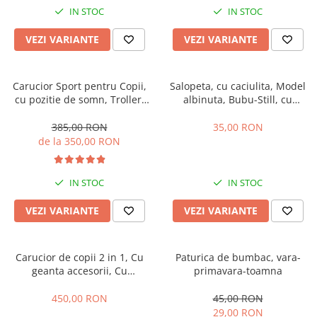
IN STOC
IN STOC
VEZI VARIANTE
VEZI VARIANTE
Carucior Sport pentru Copii,
Salopeta, cu caciulita, Model
cu pozitie de somn, Troller,
albinuta, Bubu-Still, cu
Spatar reglabil prin centura,
inchidere pe piept
Tehnologia inovatoare One-
385,00 RON
35,00 RON
Hand Folding
de la 350,00 RON
IN STOC
IN STOC
VEZI VARIANTE
VEZI VARIANTE
Carucior de copii 2 in 1, Cu
Paturica de bumbac, vara-
geanta accesorii, Cu
primavara-toamna
suspensii, 105 x 95 x 60 cm,
Pliabil ergonomic, Belecoo,
450,00 RON
45,00 RON
roz
29,00 RON