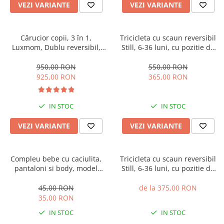
VEZI VARIANTE
VEZI VARIANTE
Cărucior copii, 3 în 1,
Tricicleta cu scaun reversibil
Luxmom, Dublu reversibil,
Still, 6-36 luni, cu pozitie de
saltea inclusa, Geanta inclusa,
somn, roata plina, cu lumini si
Manusi de iarna, Roti
muzica, Jazz
950,00 RON
550,00 RON
antieroziune off-road, Husa
925,00 RON
365,00 RON
de ploaie si insecte
IN STOC
IN STOC
VEZI VARIANTE
VEZI VARIANTE
Compleu bebe cu caciulita,
Tricicleta cu scaun reversibil
pantaloni si body, model
Still, 6-36 luni, cu pozitie de
vacuta
somn, cadru aluminiu, roata
plina
45,00 RON
de la 375,00 RON
35,00 RON
IN STOC
IN STOC