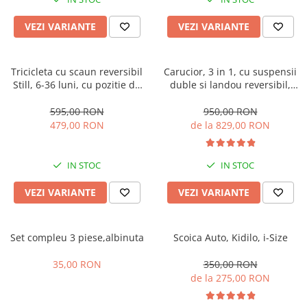
Manusi
Manusi
La joaca
Vehicule transport
Adidasi
Bluze, pieptarase, mentite
Bluze, pieptarase, mentite
Cos depozitare jucarii
Jocuri educative si de societate
Incaltaminte de panza
VEZI VARIANTE
VEZI VARIANTE
Veste bebe
Veste bebe
Articole mamici
Jucarii tip Montessori
Rochite bebeluse
Ciorapi
Masinute electrice
Tricicleta cu scaun reversibil
Carucior, 3 in 1, cu suspensii
Still, 6-36 luni, cu pozitie de
duble si landou reversibil,
Ciorapi
Pantaloni de exterior
Mingii
somn, Pliabila, roata cauciuc,
Element sustinere dublu, 0
Pantaloni de exterior
Bluze si pulovere
Jucarii gonflabile
cu lumini si muzica, SL07
luni - 3 ani, Original L-Sun
595,00 RON
950,00 RON
479,00 RON
de la 829,00 RON
Bluze si pulovere
Babetele
Jucarii de nisip
Babetele
Hainute bumbac organic
Table de scris
IN STOC
IN STOC
Hainute bumbac organic
Trotinete si biciclete
Carucioare papusi
VEZI VARIANTE
VEZI VARIANTE
Set compleu 3 piese,albinuta
Scoica Auto, Kidilo, i-Size
35,00 RON
350,00 RON
de la 275,00 RON