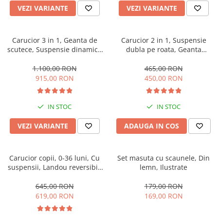
VEZI VARIANTE
VEZI VARIANTE
Carucior 3 in 1, Geanta de
Carucior 2 in 1, Suspensie
scutece, Suspensie dinamica
dubla pe roata, Geanta
pe roata si cadru, Cadru
inclusa, strangere compacta,
aluminiu
Belecoo, turcoaz
1.100,00 RON
465,00 RON
915,00 RON
450,00 RON
IN STOC
IN STOC
VEZI VARIANTE
ADAUGA IN COS
Carucior copii, 0-36 luni, Cu
Set masuta cu scaunele, Din
suspensii, Landou reversibil,
lemn, Ilustrate
Pozitie de somn si sezut,
Roata cauciuc
645,00 RON
179,00 RON
619,00 RON
169,00 RON