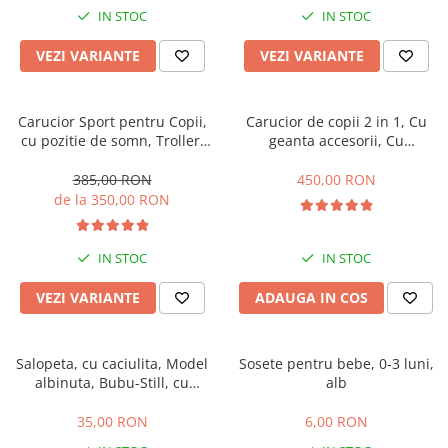
IN STOC
IN STOC
VEZI VARIANTE
VEZI VARIANTE
Carucior Sport pentru Copii,
Carucior de copii 2 in 1, Cu
cu pozitie de somn, Troller,
geanta accesorii, Cu
Spatar reglabil prin centura,
suspensii, 105 x 95 x 60 cm,
Tehnologia inovatoare One-
Pliabil ergonomic, Belecoo,
385,00 RON
450,00 RON
Hand Folding
roz
de la 350,00 RON
IN STOC
IN STOC
VEZI VARIANTE
ADAUGA IN COS
Salopeta, cu caciulita, Model
Sosete pentru bebe, 0-3 luni,
albinuta, Bubu-Still, cu
alb
inchidere pe piept
35,00 RON
6,00 RON