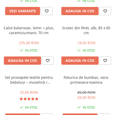
IN STOC
IN STOC
VEZI VARIANTE
ADAUGA IN COS
Calut balansoar, lemn + plus,
Scutec din finet, alb, 85 x 85
caramiziu/maro, 70 cm
cm
235,00 RON
18,00 RON
IN STOC
IN STOC
ADAUGA IN COS
ADAUGA IN COS
Set prosopele textile pentru
Paturica de bumbac, vara-
bebeluși – muselină /
primavara-toamna
bumbac, pachet 7 bucăți
25,00 RON
45,00 RON
29,00 RON
IN STOC
IN STOC