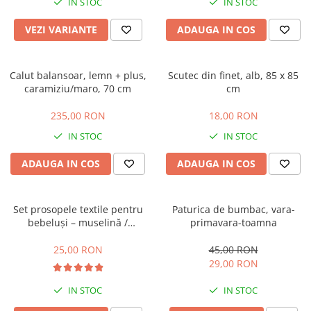
IN STOC
IN STOC
VEZI VARIANTE
ADAUGA IN COS
Calut balansoar, lemn + plus,
Scutec din finet, alb, 85 x 85
caramiziu/maro, 70 cm
cm
235,00 RON
18,00 RON
IN STOC
IN STOC
ADAUGA IN COS
ADAUGA IN COS
Set prosopele textile pentru
Paturica de bumbac, vara-
bebeluși – muselină /
primavara-toamna
bumbac, pachet 7 bucăți
25,00 RON
45,00 RON
29,00 RON
IN STOC
IN STOC