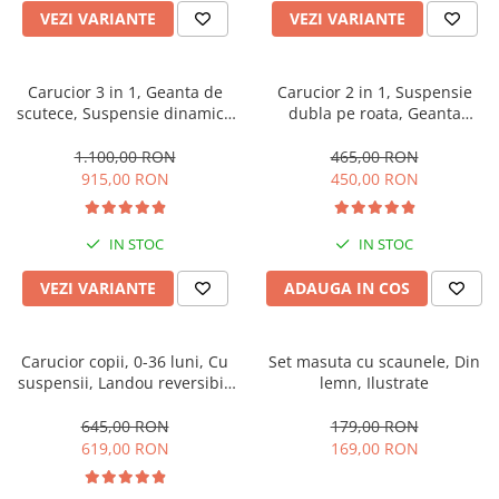
VEZI VARIANTE
VEZI VARIANTE
Carucior 3 in 1, Geanta de
Carucior 2 in 1, Suspensie
scutece, Suspensie dinamica
dubla pe roata, Geanta
pe roata si cadru, Cadru
inclusa, strangere compacta,
aluminiu
Belecoo, turcoaz
1.100,00 RON
465,00 RON
915,00 RON
450,00 RON
IN STOC
IN STOC
VEZI VARIANTE
ADAUGA IN COS
Carucior copii, 0-36 luni, Cu
Set masuta cu scaunele, Din
suspensii, Landou reversibil,
lemn, Ilustrate
Pozitie de somn si sezut,
Roata cauciuc
645,00 RON
179,00 RON
619,00 RON
169,00 RON