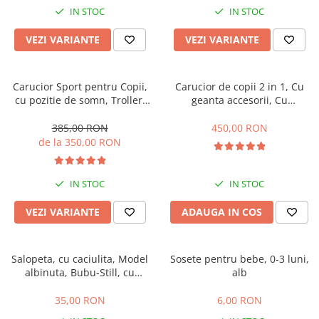
IN STOC
IN STOC
VEZI VARIANTE
VEZI VARIANTE
Carucior Sport pentru Copii,
Carucior de copii 2 in 1, Cu
cu pozitie de somn, Troller,
geanta accesorii, Cu
Spatar reglabil prin centura,
suspensii, 105 x 95 x 60 cm,
Tehnologia inovatoare One-
Pliabil ergonomic, Belecoo,
385,00 RON
450,00 RON
Hand Folding
roz
de la 350,00 RON
IN STOC
IN STOC
VEZI VARIANTE
ADAUGA IN COS
Salopeta, cu caciulita, Model
Sosete pentru bebe, 0-3 luni,
albinuta, Bubu-Still, cu
alb
inchidere pe piept
35,00 RON
6,00 RON