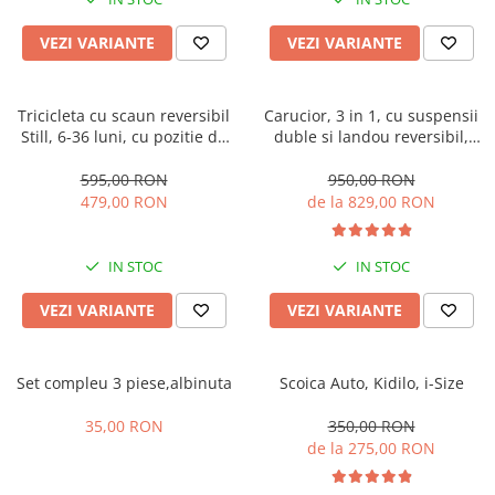
Manusi
Manusi
La joaca
Vehicule transport
Adidasi
Bluze, pieptarase, mentite
Bluze, pieptarase, mentite
Cos depozitare jucarii
Jocuri educative si de societate
Incaltaminte de panza
VEZI VARIANTE
VEZI VARIANTE
Veste bebe
Veste bebe
Articole mamici
Jucarii tip Montessori
Rochite bebeluse
Ciorapi
Masinute electrice
Tricicleta cu scaun reversibil
Carucior, 3 in 1, cu suspensii
Still, 6-36 luni, cu pozitie de
duble si landou reversibil,
Ciorapi
Pantaloni de exterior
Mingii
somn, Pliabila, roata cauciuc,
Element sustinere dublu, 0
Pantaloni de exterior
Bluze si pulovere
Jucarii gonflabile
cu lumini si muzica, SL07
luni - 3 ani, Original L-Sun
595,00 RON
950,00 RON
479,00 RON
de la 829,00 RON
Bluze si pulovere
Babetele
Jucarii de nisip
Babetele
Hainute bumbac organic
Table de scris
IN STOC
IN STOC
Hainute bumbac organic
Trotinete si biciclete
Carucioare papusi
VEZI VARIANTE
VEZI VARIANTE
Set compleu 3 piese,albinuta
Scoica Auto, Kidilo, i-Size
35,00 RON
350,00 RON
de la 275,00 RON