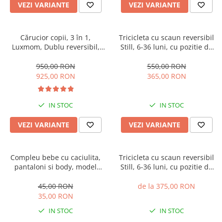
VEZI VARIANTE
VEZI VARIANTE
Cărucior copii, 3 în 1,
Tricicleta cu scaun reversibil
Luxmom, Dublu reversibil,
Still, 6-36 luni, cu pozitie de
saltea inclusa, Geanta inclusa,
somn, roata plina, cu lumini si
Manusi de iarna, Roti
muzica, Jazz
950,00 RON
550,00 RON
antieroziune off-road, Husa
925,00 RON
365,00 RON
de ploaie si insecte
IN STOC
IN STOC
VEZI VARIANTE
VEZI VARIANTE
Compleu bebe cu caciulita,
Tricicleta cu scaun reversibil
pantaloni si body, model
Still, 6-36 luni, cu pozitie de
vacuta
somn, cadru aluminiu, roata
plina
45,00 RON
de la 375,00 RON
35,00 RON
IN STOC
IN STOC