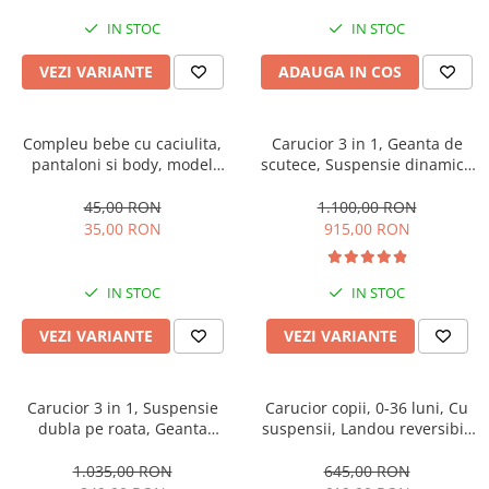
IN STOC
IN STOC
VEZI VARIANTE
ADAUGA IN COS
Compleu bebe cu caciulita,
Carucior 3 in 1, Geanta de
pantaloni si body, model
scutece, Suspensie dinamica
vacuta
pe roata si cadru, Cadru
aluminiu
45,00 RON
1.100,00 RON
35,00 RON
915,00 RON
IN STOC
IN STOC
VEZI VARIANTE
VEZI VARIANTE
Carucior 3 in 1, Suspensie
Carucior copii, 0-36 luni, Cu
dubla pe roata, Geanta
suspensii, Landou reversibil,
inclusa, strangere compacta,
Pozitie de somn si sezut,
Belecoo, bej
Roata cauciuc
1.035,00 RON
645,00 RON