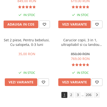
849,00 RON
619,00 RON
IN STOC
IN STOC
ADAUGA IN COS
VEZI VARIANTE
Set 2 piese, Pentru bebelusi,
Carucior copii, 3 in 1,
Cu salopeta, 0-3 luni
ultrapliabil si cu landou
reversibil, sustinere dubla,
maner reglabil, negru
35,00 RON
850,00 RON
769,00 RON
IN STOC
IN STOC
VEZI VARIANTE
VEZI VARIANTE
1
2
3
206
...