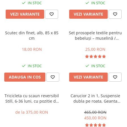
IN STOC
IN STOC
VEZI VARIANTE
VEZI VARIANTE
Scutec din finet, alb, 85 x 85
Set prosopele textile pentru
cm
bebeluși – muselină /
bumbac, pachet 7 bucăți
18,00 RON
25,00 RON
IN STOC
IN STOC
ADAUGA IN COS
VEZI VARIANTE
Tricicleta cu scaun reversibil
Carucior 2 in 1, Suspensie
Still, 6-36 luni, cu pozitie de
dubla pe roata, Geanta
somn, cadru aluminiu, roata
inclusa, strangere compacta,
plina
Belecoo, turcoaz
de la 375,00 RON
465,00 RON
450,00 RON