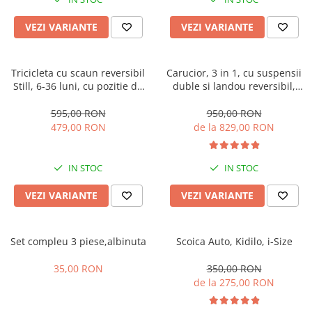
Manusi
Manusi
La joaca
Vehicule transport
Adidasi
Bluze, pieptarase, mentite
Bluze, pieptarase, mentite
Cos depozitare jucarii
Jocuri educative si de societate
Incaltaminte de panza
VEZI VARIANTE
VEZI VARIANTE
Veste bebe
Veste bebe
Articole mamici
Jucarii tip Montessori
Rochite bebeluse
Ciorapi
Masinute electrice
Tricicleta cu scaun reversibil
Carucior, 3 in 1, cu suspensii
Still, 6-36 luni, cu pozitie de
duble si landou reversibil,
Ciorapi
Pantaloni de exterior
Mingii
somn, Pliabila, roata cauciuc,
Element sustinere dublu, 0
Pantaloni de exterior
Bluze si pulovere
Jucarii gonflabile
cu lumini si muzica, SL07
luni - 3 ani, Original L-Sun
595,00 RON
950,00 RON
479,00 RON
de la 829,00 RON
Bluze si pulovere
Babetele
Jucarii de nisip
Babetele
Hainute bumbac organic
Table de scris
IN STOC
IN STOC
Hainute bumbac organic
Trotinete si biciclete
Carucioare papusi
VEZI VARIANTE
VEZI VARIANTE
Set compleu 3 piese,albinuta
Scoica Auto, Kidilo, i-Size
35,00 RON
350,00 RON
de la 275,00 RON