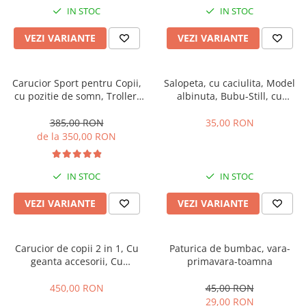
IN STOC
IN STOC
VEZI VARIANTE
VEZI VARIANTE
Carucior Sport pentru Copii,
Salopeta, cu caciulita, Model
cu pozitie de somn, Troller,
albinuta, Bubu-Still, cu
Spatar reglabil prin centura,
inchidere pe piept
Tehnologia inovatoare One-
385,00 RON
35,00 RON
Hand Folding
de la 350,00 RON
IN STOC
IN STOC
VEZI VARIANTE
VEZI VARIANTE
Carucior de copii 2 in 1, Cu
Paturica de bumbac, vara-
geanta accesorii, Cu
primavara-toamna
suspensii, 105 x 95 x 60 cm,
Pliabil ergonomic, Belecoo,
450,00 RON
45,00 RON
roz
29,00 RON