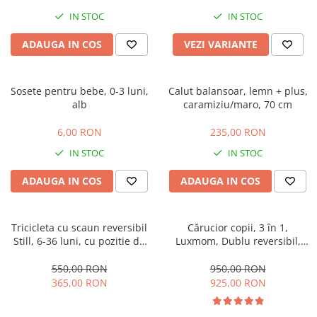
IN STOC
IN STOC
ADAUGA IN COS
VEZI VARIANTE
Sosete pentru bebe, 0-3 luni,
Calut balansoar, lemn + plus,
alb
caramiziu/maro, 70 cm
6,00 RON
235,00 RON
IN STOC
IN STOC
ADAUGA IN COS
ADAUGA IN COS
Tricicleta cu scaun reversibil
Cărucior copii, 3 în 1,
Still, 6-36 luni, cu pozitie de
Luxmom, Dublu reversibil,
somn, roata plina, cu lumini si
saltea inclusa, Geanta inclusa,
muzica, Jazz
Manusi de iarna, Roti
550,00 RON
950,00 RON
antieroziune off-road, Husa
365,00 RON
925,00 RON
de ploaie si insecte