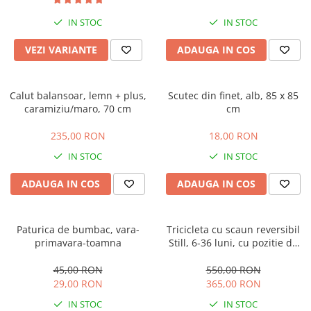
IN STOC
IN STOC
VEZI VARIANTE
ADAUGA IN COS
Calut balansoar, lemn + plus,
Scutec din finet, alb, 85 x 85
caramiziu/maro, 70 cm
cm
235,00 RON
18,00 RON
IN STOC
IN STOC
ADAUGA IN COS
ADAUGA IN COS
Paturica de bumbac, vara-
Tricicleta cu scaun reversibil
primavara-toamna
Still, 6-36 luni, cu pozitie de
somn, roata plina, cu lumini si
muzica, Jazz
45,00 RON
550,00 RON
29,00 RON
365,00 RON
IN STOC
IN STOC