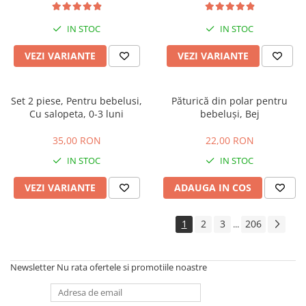
extensibila, maner reversibil,
husa de picioare si geanta
IN STOC
IN STOC
VEZI VARIANTE
VEZI VARIANTE
Set 2 piese, Pentru bebelusi,
Păturică din polar pentru
Cu salopeta, 0-3 luni
bebeluși, Bej
35,00 RON
22,00 RON
IN STOC
IN STOC
VEZI VARIANTE
ADAUGA IN COS
1
2
3
206
...
Newsletter
Nu rata ofertele si promotiile noastre