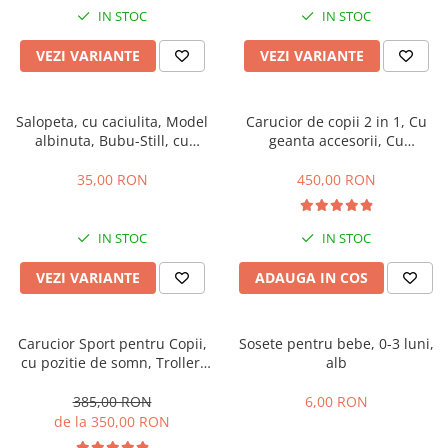
IN STOC
IN STOC
VEZI VARIANTE
VEZI VARIANTE
Salopeta, cu caciulita, Model
Carucior de copii 2 in 1, Cu
albinuta, Bubu-Still, cu
geanta accesorii, Cu
inchidere pe piept
suspensii, 105 x 95 x 60 cm,
Pliabil ergonomic, Belecoo,
35,00 RON
450,00 RON
roz
IN STOC
IN STOC
VEZI VARIANTE
ADAUGA IN COS
Carucior Sport pentru Copii,
Sosete pentru bebe, 0-3 luni,
cu pozitie de somn, Troller,
alb
Spatar reglabil prin centura,
Tehnologia inovatoare One-
385,00 RON
6,00 RON
Hand Folding
de la 350,00 RON