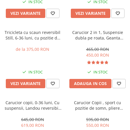
IN STOC
IN STOC
VEZI VARIANTE
VEZI VARIANTE
Tricicleta cu scaun reversibil
Carucior 2 in 1, Suspensie
Still, 6-36 luni, cu pozitie de
dubla pe roata, Geanta
somn, cadru aluminiu, roata
inclusa, strangere compacta,
plina
Belecoo, turcoaz
de la 375,00 RON
465,00 RON
450,00 RON
IN STOC
IN STOC
VEZI VARIANTE
ADAUGA IN COS
Carucior copii, 0-36 luni, Cu
Carucior Copii , sport cu
suspensii, Landou reversibil,
pozitie de somn, pliere
Pozitie de somn si sezut,
automata cu o mana, Spatar
Roata cauciuc
reglabil, Tehnologia One-
645,00 RON
595,00 RON
Hand Folding, copertina
619,00 RON
550,00 RON