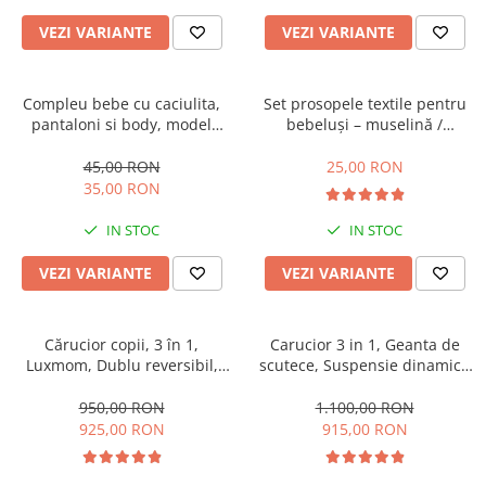
VEZI VARIANTE
VEZI VARIANTE
Compleu bebe cu caciulita,
Set prosopele textile pentru
pantaloni si body, model
bebeluși – muselină /
vacuta
bumbac, pachet 7 bucăți
45,00 RON
25,00 RON
35,00 RON
IN STOC
IN STOC
VEZI VARIANTE
VEZI VARIANTE
Cărucior copii, 3 în 1,
Carucior 3 in 1, Geanta de
Luxmom, Dublu reversibil,
scutece, Suspensie dinamica
saltea inclusa, Geanta inclusa,
pe roata si cadru, Cadru
Manusi de iarna, Roti
aluminiu
950,00 RON
1.100,00 RON
antieroziune off-road, Husa
925,00 RON
915,00 RON
de ploaie si insecte