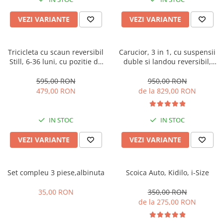
Manusi
Manusi
La joaca
Vehicule transport
Adidasi
Bluze, pieptarase, mentite
Bluze, pieptarase, mentite
Cos depozitare jucarii
Jocuri educative si de societate
Incaltaminte de panza
VEZI VARIANTE
VEZI VARIANTE
Veste bebe
Veste bebe
Articole mamici
Jucarii tip Montessori
Rochite bebeluse
Ciorapi
Masinute electrice
Tricicleta cu scaun reversibil
Carucior, 3 in 1, cu suspensii
Still, 6-36 luni, cu pozitie de
duble si landou reversibil,
Ciorapi
Pantaloni de exterior
Mingii
somn, Pliabila, roata cauciuc,
Element sustinere dublu, 0
Pantaloni de exterior
Bluze si pulovere
Jucarii gonflabile
cu lumini si muzica, SL07
luni - 3 ani, Original L-Sun
595,00 RON
950,00 RON
479,00 RON
de la 829,00 RON
Bluze si pulovere
Babetele
Jucarii de nisip
Babetele
Hainute bumbac organic
Table de scris
IN STOC
IN STOC
Hainute bumbac organic
Trotinete si biciclete
Carucioare papusi
VEZI VARIANTE
VEZI VARIANTE
Set compleu 3 piese,albinuta
Scoica Auto, Kidilo, i-Size
35,00 RON
350,00 RON
de la 275,00 RON