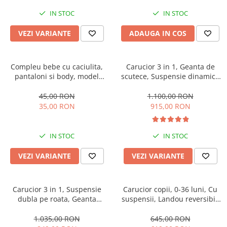
IN STOC
IN STOC
VEZI VARIANTE
ADAUGA IN COS
Compleu bebe cu caciulita,
Carucior 3 in 1, Geanta de
pantaloni si body, model
scutece, Suspensie dinamica
vacuta
pe roata si cadru, Cadru
aluminiu
45,00 RON
1.100,00 RON
35,00 RON
915,00 RON
IN STOC
IN STOC
VEZI VARIANTE
VEZI VARIANTE
Carucior 3 in 1, Suspensie
Carucior copii, 0-36 luni, Cu
dubla pe roata, Geanta
suspensii, Landou reversibil,
inclusa, strangere compacta,
Pozitie de somn si sezut,
Belecoo, bej
Roata cauciuc
1.035,00 RON
645,00 RON