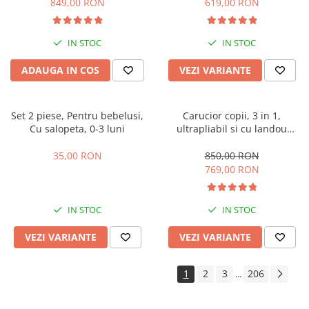
849,00 RON
619,00 RON
IN STOC
IN STOC
ADAUGA IN COS
VEZI VARIANTE
Set 2 piese, Pentru bebelusi,
Carucior copii, 3 in 1,
Cu salopeta, 0-3 luni
ultrapliabil si cu landou
reversibil, sustinere dubla,
maner reglabil, negru
35,00 RON
850,00 RON
769,00 RON
IN STOC
IN STOC
VEZI VARIANTE
VEZI VARIANTE
1
2
3
206
...