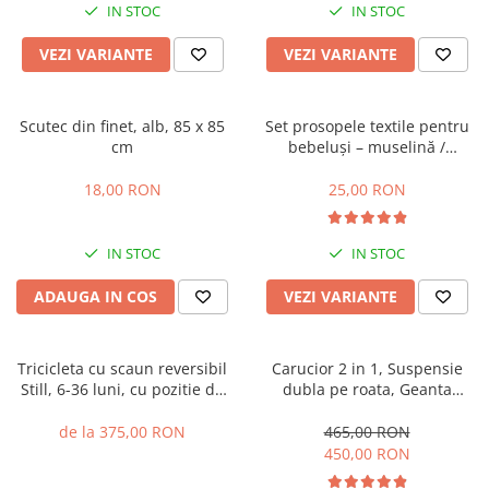
IN STOC
IN STOC
VEZI VARIANTE
VEZI VARIANTE
Scutec din finet, alb, 85 x 85
Set prosopele textile pentru
cm
bebeluși – muselină /
bumbac, pachet 7 bucăți
18,00 RON
25,00 RON
IN STOC
IN STOC
ADAUGA IN COS
VEZI VARIANTE
Tricicleta cu scaun reversibil
Carucior 2 in 1, Suspensie
Still, 6-36 luni, cu pozitie de
dubla pe roata, Geanta
somn, cadru aluminiu, roata
inclusa, strangere compacta,
plina
Belecoo, turcoaz
de la 375,00 RON
465,00 RON
450,00 RON