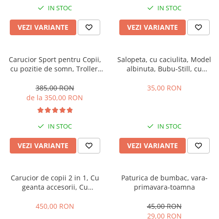
IN STOC
IN STOC
VEZI VARIANTE
VEZI VARIANTE
Carucior Sport pentru Copii,
Salopeta, cu caciulita, Model
cu pozitie de somn, Troller,
albinuta, Bubu-Still, cu
Spatar reglabil prin centura,
inchidere pe piept
Tehnologia inovatoare One-
385,00 RON
35,00 RON
Hand Folding
de la 350,00 RON
IN STOC
IN STOC
VEZI VARIANTE
VEZI VARIANTE
Carucior de copii 2 in 1, Cu
Paturica de bumbac, vara-
geanta accesorii, Cu
primavara-toamna
suspensii, 105 x 95 x 60 cm,
Pliabil ergonomic, Belecoo,
450,00 RON
45,00 RON
roz
29,00 RON