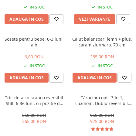
IN STOC
IN STOC
ADAUGA IN COS
VEZI VARIANTE
Sosete pentru bebe, 0-3 luni,
Calut balansoar, lemn + plus,
alb
caramiziu/maro, 70 cm
6,00 RON
235,00 RON
IN STOC
IN STOC
ADAUGA IN COS
ADAUGA IN COS
Tricicleta cu scaun reversibil
Cărucior copii, 3 în 1,
Still, 6-36 luni, cu pozitie de
Luxmom, Dublu reversibil,
somn, roata plina, cu lumini si
saltea inclusa, Geanta inclusa,
muzica, Jazz
Manusi de iarna, Roti
550,00 RON
950,00 RON
antieroziune off-road, Husa
365,00 RON
925,00 RON
de ploaie si insecte