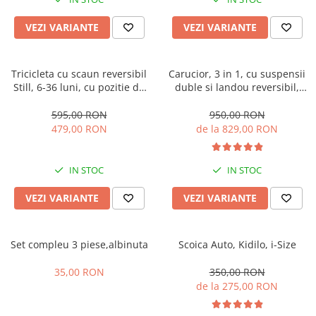
Manusi
Manusi
La joaca
Vehicule transport
Adidasi
Bluze, pieptarase, mentite
Bluze, pieptarase, mentite
Cos depozitare jucarii
Jocuri educative si de societate
Incaltaminte de panza
VEZI VARIANTE
VEZI VARIANTE
Veste bebe
Veste bebe
Articole mamici
Jucarii tip Montessori
Rochite bebeluse
Ciorapi
Masinute electrice
Tricicleta cu scaun reversibil
Carucior, 3 in 1, cu suspensii
Still, 6-36 luni, cu pozitie de
duble si landou reversibil,
Ciorapi
Pantaloni de exterior
Mingii
somn, Pliabila, roata cauciuc,
Element sustinere dublu, 0
Pantaloni de exterior
Bluze si pulovere
Jucarii gonflabile
cu lumini si muzica, SL07
luni - 3 ani, Original L-Sun
595,00 RON
950,00 RON
479,00 RON
de la 829,00 RON
Bluze si pulovere
Babetele
Jucarii de nisip
Babetele
Hainute bumbac organic
Table de scris
IN STOC
IN STOC
Hainute bumbac organic
Trotinete si biciclete
Carucioare papusi
VEZI VARIANTE
VEZI VARIANTE
Set compleu 3 piese,albinuta
Scoica Auto, Kidilo, i-Size
35,00 RON
350,00 RON
de la 275,00 RON