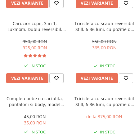
VEZI VARIANTE
VEZI VARIANTE
Cărucior copii, 3 în 1,
Tricicleta cu scaun reversibil
Luxmom, Dublu reversibil,
Still, 6-36 luni, cu pozitie de
saltea inclusa, Geanta inclusa,
somn, roata plina, cu lumini si
Manusi de iarna, Roti
muzica, Jazz
950,00 RON
550,00 RON
antieroziune off-road, Husa
925,00 RON
365,00 RON
de ploaie si insecte
IN STOC
IN STOC
VEZI VARIANTE
VEZI VARIANTE
Compleu bebe cu caciulita,
Tricicleta cu scaun reversibil
pantaloni si body, model
Still, 6-36 luni, cu pozitie de
vacuta
somn, cadru aluminiu, roata
plina
45,00 RON
de la 375,00 RON
35,00 RON
IN STOC
IN STOC