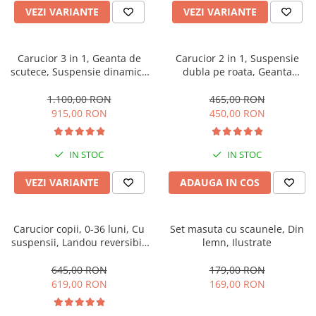
VEZI VARIANTE
VEZI VARIANTE
Carucior 3 in 1, Geanta de
Carucior 2 in 1, Suspensie
scutece, Suspensie dinamica
dubla pe roata, Geanta
pe roata si cadru, Cadru
inclusa, strangere compacta,
aluminiu
Belecoo, turcoaz
1.100,00 RON
465,00 RON
915,00 RON
450,00 RON
IN STOC
IN STOC
VEZI VARIANTE
ADAUGA IN COS
Carucior copii, 0-36 luni, Cu
Set masuta cu scaunele, Din
suspensii, Landou reversibil,
lemn, Ilustrate
Pozitie de somn si sezut,
Roata cauciuc
645,00 RON
179,00 RON
619,00 RON
169,00 RON