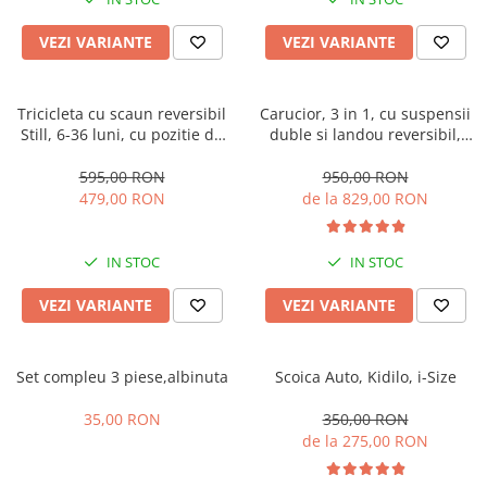
Manusi
Manusi
La joaca
Vehicule transport
Adidasi
Bluze, pieptarase, mentite
Bluze, pieptarase, mentite
Cos depozitare jucarii
Jocuri educative si de societate
Incaltaminte de panza
VEZI VARIANTE
VEZI VARIANTE
Veste bebe
Veste bebe
Articole mamici
Jucarii tip Montessori
Rochite bebeluse
Ciorapi
Masinute electrice
Tricicleta cu scaun reversibil
Carucior, 3 in 1, cu suspensii
Still, 6-36 luni, cu pozitie de
duble si landou reversibil,
Ciorapi
Pantaloni de exterior
Mingii
somn, Pliabila, roata cauciuc,
Element sustinere dublu, 0
Pantaloni de exterior
Bluze si pulovere
Jucarii gonflabile
cu lumini si muzica, SL07
luni - 3 ani, Original L-Sun
595,00 RON
950,00 RON
479,00 RON
de la 829,00 RON
Bluze si pulovere
Babetele
Jucarii de nisip
Babetele
Hainute bumbac organic
Table de scris
IN STOC
IN STOC
Hainute bumbac organic
Trotinete si biciclete
Carucioare papusi
VEZI VARIANTE
VEZI VARIANTE
Set compleu 3 piese,albinuta
Scoica Auto, Kidilo, i-Size
35,00 RON
350,00 RON
de la 275,00 RON