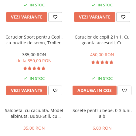
IN STOC
IN STOC
VEZI VARIANTE
VEZI VARIANTE
Carucior Sport pentru Copii,
Carucior de copii 2 in 1, Cu
cu pozitie de somn, Troller,
geanta accesorii, Cu
Spatar reglabil prin centura,
suspensii, 105 x 95 x 60 cm,
Tehnologia inovatoare One-
Pliabil ergonomic, Belecoo,
385,00 RON
450,00 RON
Hand Folding
roz
de la 350,00 RON
IN STOC
IN STOC
VEZI VARIANTE
ADAUGA IN COS
Salopeta, cu caciulita, Model
Sosete pentru bebe, 0-3 luni,
albinuta, Bubu-Still, cu
alb
inchidere pe piept
35,00 RON
6,00 RON