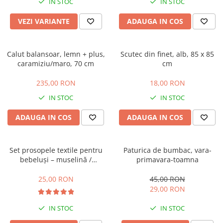
IN STOC
IN STOC
VEZI VARIANTE
ADAUGA IN COS
Calut balansoar, lemn + plus,
Scutec din finet, alb, 85 x 85
caramiziu/maro, 70 cm
cm
235,00 RON
18,00 RON
IN STOC
IN STOC
ADAUGA IN COS
ADAUGA IN COS
Set prosopele textile pentru
Paturica de bumbac, vara-
bebeluși – muselină /
primavara-toamna
bumbac, pachet 7 bucăți
25,00 RON
45,00 RON
29,00 RON
IN STOC
IN STOC