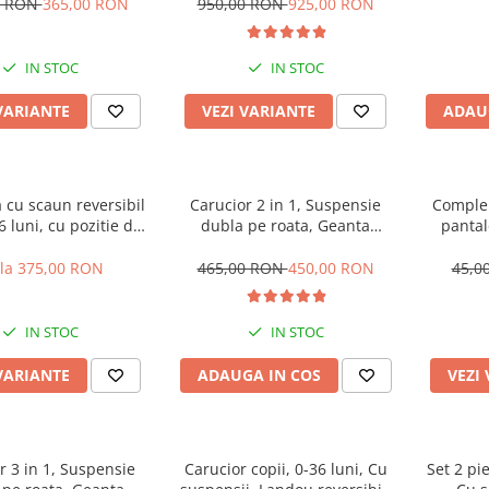
muzica, Jazz
Manusi de iarna, Roti
0 RON
365,00 RON
950,00 RON
925,00 RON
antieroziune off-road, Husa de
ploaie si insecte
IN STOC
IN STOC
VARIANTE
VEZI VARIANTE
ADAU
a cu scaun reversibil
Carucior 2 in 1, Suspensie
Compleu
36 luni, cu pozitie de
dubla pe roata, Geanta
pantal
dru aluminiu, roata
inclusa, strangere compacta,
plina
Belecoo, turcoaz
 la 375,00 RON
465,00 RON
450,00 RON
45,0
IN STOC
IN STOC
VARIANTE
ADAUGA IN COS
VEZI
r 3 in 1, Suspensie
Carucior copii, 0-36 luni, Cu
Set 2 pi