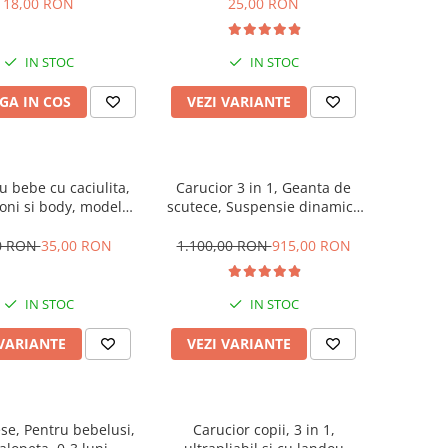
18,00 RON
25,00 RON
IN STOC
IN STOC
GA IN COS
VEZI VARIANTE
 bebe cu caciulita,
Carucior 3 in 1, Geanta de
oni si body, model
scutece, Suspensie dinamica
vacuta
pe roata si cadru, Cadru
aluminiu
0 RON
35,00 RON
1.100,00 RON
915,00 RON
IN STOC
IN STOC
 VARIANTE
VEZI VARIANTE
ese, Pentru bebelusi,
Carucior copii, 3 in 1,