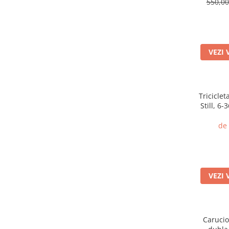
550,0
VEZI 
Triciclet
Still, 6-
somn, ca
de
VEZI 
Carucio