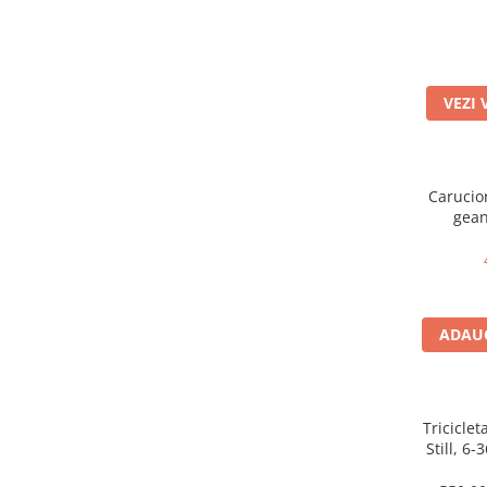
VEZI 
Carucior
gean
suspensi
Pliabil e
ADAUG
Triciclet
Still, 6-
somn, roa