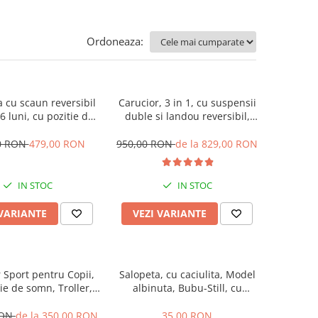
Ordoneaza:
ta cu scaun reversibil
Carucior, 3 in 1, cu suspensii
36 luni, cu pozitie de
duble si landou reversibil,
abila, roata cauciuc,
Element sustinere dublu, 0
ini si muzica, SL07
luni - 3 ani, Original L-Sun
0 RON
479,00 RON
950,00 RON
de la 829,00 RON
IN STOC
IN STOC
 VARIANTE
VEZI VARIANTE
 Sport pentru Copii,
Salopeta, cu caciulita, Model
ie de somn, Troller,
albinuta, Bubu-Still, cu
eglabil prin centura,
inchidere pe piept
gia inovatoare One-
RON
de la 350,00 RON
35,00 RON