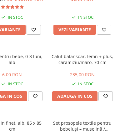
Hand Folding
IN STOC
IN STOC
 VARIANTE
VEZI VARIANTE
entru bebe, 0-3 luni,
Calut balansoar, lemn + plus,
alb
caramiziu/maro, 70 cm
6,00 RON
235,00 RON
IN STOC
IN STOC
GA IN COS
ADAUGA IN COS
in finet, alb, 85 x 85
Set prosopele textile pentru
cm
bebeluși – muselină /
bumbac, pachet 7 bucăți