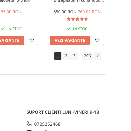
alopeta, 0-3 luni
ultrapliabil si cu landou
reversibil, sustinere dubla,
maner reglabil, negru
35,00 RON
850,00 RON
769,00 RON
IN STOC
IN STOC
 VARIANTE
VEZI VARIANTE
1
2
3
206
...
SUPORT CLIENTI
LUNI-VINERI 9-18
0725252468