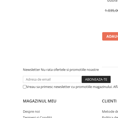
dubla
inclusa,
1.035,
ADAUG
Newsletter
Nu rata ofertele si promotiile noastre
Vreau sa primesc newsletter cu promotiile magazinului. Af
MAGAZINUL MEU
CLIENTI
Despre noi
Metode de
Termeni si Conditii
Politica d