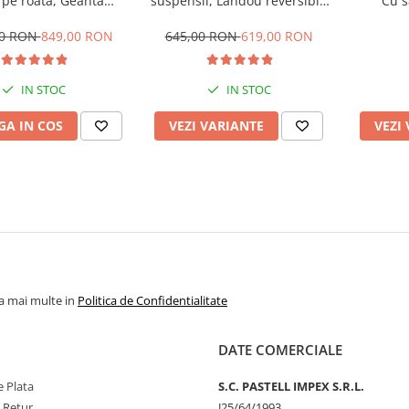
 pe roata, Geanta
suspensii, Landou reversibil,
Cu s
 strangere compacta,
Pozitie de somn si sezut,
Belecoo, bej
Roata cauciuc
00 RON
849,00 RON
645,00 RON
619,00 RON
IN STOC
IN STOC
A IN COS
VEZI VARIANTE
VEZI
la mai multe in
Politica de Confidentialitate
DATE COMERCIALE
 Plata
S.C. PASTELL IMPEX S.R.L.
e Retur
J25/64/1993