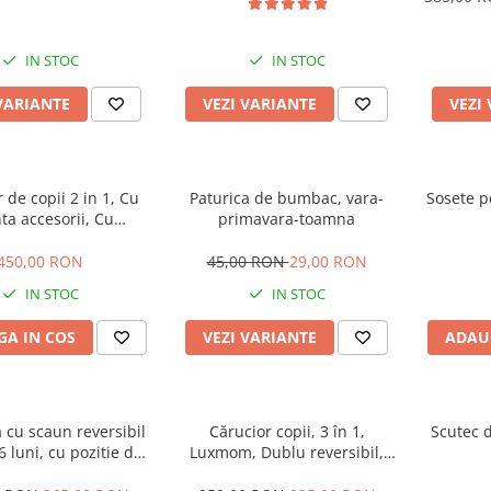
IN STOC
IN STOC
VARIANTE
VEZI VARIANTE
VEZI
 de copii 2 in 1, Cu
Paturica de bumbac, vara-
Sosete p
ta accesorii, Cu
primavara-toamna
i, 105 x 95 x 60 cm,
rgonomic, Belecoo, roz
450,00 RON
45,00 RON
29,00 RON
IN STOC
IN STOC
A IN COS
VEZI VARIANTE
ADAU
a cu scaun reversibil
Cărucior copii, 3 în 1,
Scutec d
36 luni, cu pozitie de
Luxmom, Dublu reversibil,
ta plina, cu lumini si
saltea inclusa, Geanta inclusa,