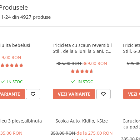
Produsele
1-
24
din
4927
produse
iulita bebelusi
Tricicleta cu scaun reversibil
Tricicle
Still, de la 6 luni la 5 ani, cu
Still, 6-
pozitie de somn, roata Eva
somn, Pli
9,00 RON
plina, siliconata
cu lum
385,00 RON
369,00 RON
595,0
IN STOC
IN STOC
VARIANTE
VEZI VARIANTE
VEZI
leu 3 piese,albinuta
Scoica Auto, Kidilo, i-Size
Carucior
cu pozit
Spatar r
35,00 RON
350,00 RON
de la 275,00 RON
Tehnolo
385,00 