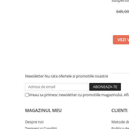
suspensii
Poziti
R
645,0
VEZI 
Newsletter
Nu rata ofertele si promotiile noastre
Vreau sa primesc newsletter cu promotiile magazinului. Af
MAGAZINUL MEU
CLIENTI
Despre noi
Metode de
Termeni si Conditii
Politica d