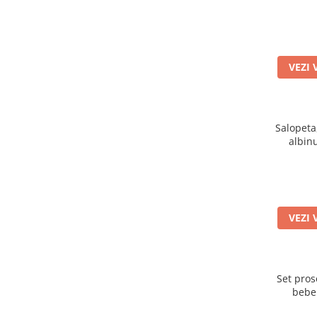
VEZI 
Salopeta
albinu
inc
VEZI 
Set pros
bebel
bumbac