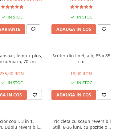
Hand Folding
IN STOC
IN STOC
 VARIANTE
ADAUGA IN COS
lansoar, lemn + plus,
Scutec din finet, alb, 85 x 85
iziu/maro, 70 cm
cm
235,00 RON
18,00 RON
IN STOC
IN STOC
GA IN COS
ADAUGA IN COS
ior copii, 3 în 1,
Tricicleta cu scaun reversibil
 Dublu reversibil,
Still, 6-36 luni, cu pozitie de
clusa, Geanta inclusa,
somn, roata plina, cu lumini si