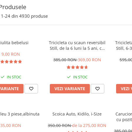
Produsele
1-
24
din
4930
produse
iulita bebelusi
Tricicleta cu scaun reversibil
Tricicle
Still, de la 6 luni la 5 ani, cu
Still, 6-
pozitie de somn, roata Eva
somn, Pli
9,00 RON
plina, siliconata
cu lum
385,00 RON
369,00 RON
595,0
IN STOC
IN STOC
VARIANTE
VEZI VARIANTE
VEZI
leu 3 piese,albinuta
Scoica Auto, Kidilo, i-Size
Carucior
cu pozit
Spatar r
35,00 RON
350,00 RON
de la 275,00 RON
Tehnolo
385,00 