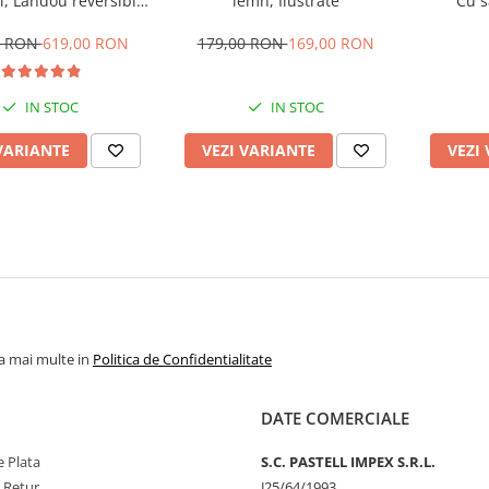
, Landou reversibil,
lemn, Ilustrate
Cu s
e de somn si sezut,
oata cauciuc
0 RON
619,00 RON
179,00 RON
169,00 RON
IN STOC
IN STOC
VARIANTE
VEZI VARIANTE
VEZI
la mai multe in
Politica de Confidentialitate
DATE COMERCIALE
 Plata
S.C. PASTELL IMPEX S.R.L.
e Retur
J25/64/1993