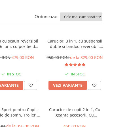
Ordoneaza:
ta cu scaun reversibil
Carucior, 3 in 1, cu suspensii
36 luni, cu pozitie de
duble si landou reversibil,
abila, roata cauciuc,
Element sustinere dublu, 0
ini si muzica, SL07
luni - 3 ani, Original L-Sun
0 RON
479,00 RON
950,00 RON
de la 829,00 RON
IN STOC
IN STOC
 VARIANTE
VEZI VARIANTE
 Sport pentru Copii,
Carucior de copii 2 in 1, Cu
ie de somn, Troller,
geanta accesorii, Cu
eglabil prin centura,
suspensii, 105 x 95 x 60 cm,
gia inovatoare One-
Pliabil ergonomic, Belecoo, roz
RON
de la 350,00 RON
450,00 RON