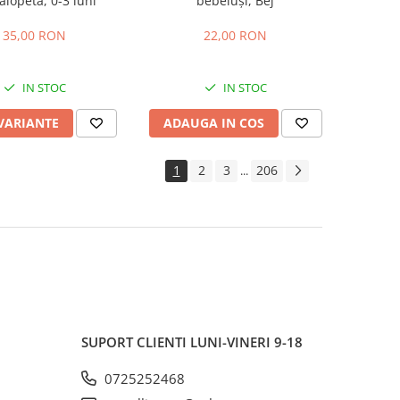
alopeta, 0-3 luni
bebeluși, Bej
35,00 RON
22,00 RON
IN STOC
IN STOC
 VARIANTE
ADAUGA IN COS
1
2
3
206
...
SUPORT CLIENTI
LUNI-VINERI 9-18
0725252468