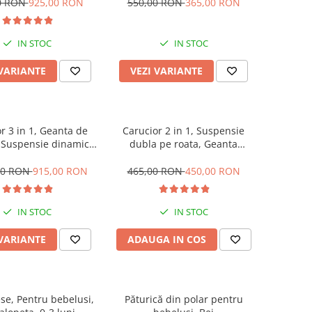
si de iarna, Roti
muzica, Jazz
0 RON
925,00 RON
550,00 RON
365,00 RON
une off-road, Husa de
oaie si insecte
IN STOC
IN STOC
 VARIANTE
VEZI VARIANTE
r 3 in 1, Geanta de
Carucior 2 in 1, Suspensie
 Suspensie dinamica
dubla pe roata, Geanta
ta si cadru, Cadru
inclusa, strangere compacta,
aluminiu
Belecoo, turcoaz
00 RON
915,00 RON
465,00 RON
450,00 RON
IN STOC
IN STOC
 VARIANTE
ADAUGA IN COS
ese, Pentru bebelusi,
Păturică din polar pentru