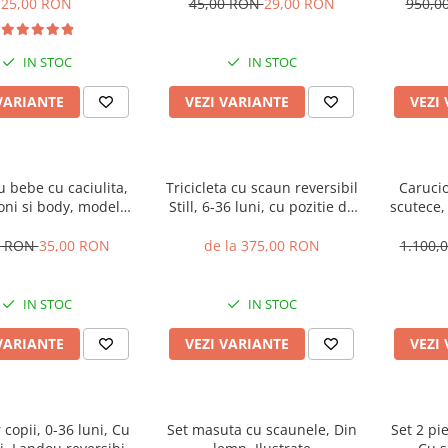
Manu
25,00 RON
45,00 RON
29,00 RON
950,0
antierozi
pl
IN STOC
IN STOC
VARIANTE
VEZI VARIANTE
VEZI
 bebe cu caciulita,
Tricicleta cu scaun reversibil
Carucio
oni si body, model
Still, 6-36 luni, cu pozitie de
scutece,
vacuta
somn, cadru aluminiu, roata
pe roa
plina
0 RON
35,00 RON
de la 375,00 RON
1.100,
IN STOC
IN STOC
VARIANTE
VEZI VARIANTE
VEZI
 copii, 0-36 luni, Cu
Set masuta cu scaunele, Din
Set 2 pi