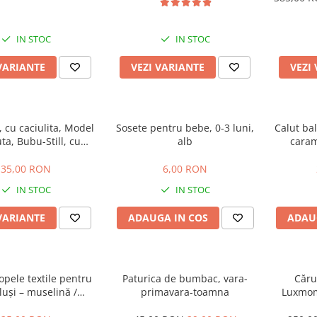
IN STOC
IN STOC
VARIANTE
VEZI VARIANTE
VEZI
, cu caciulita, Model
Sosete pentru bebe, 0-3 luni,
Calut ba
ta, Bubu-Still, cu
alb
caram
hidere pe piept
35,00 RON
6,00 RON
IN STOC
IN STOC
VARIANTE
ADAUGA IN COS
ADAU
opele textile pentru
Paturica de bumbac, vara-
Căruc
uși – muselină /
primavara-toamna
Luxmom,
, pachet 7 bucăți
saltea in