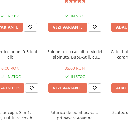
IN STOC
IN STOC
VARIANTE
VEZI VARIANTE
ADAU
ntru bebe, 0-3 luni,
Salopeta, cu caciulita, Model
Calut ba
alb
albinuta, Bubu-Still, cu
caram
inchidere pe piept
6,00 RON
35,00 RON
IN STOC
IN STOC
A IN COS
VEZI VARIANTE
ADAU
ior copii, 3 în 1,
Paturica de bumbac, vara-
Scutec d
 Dublu reversibil,
primavara-toamna
clusa, Geanta inclusa,