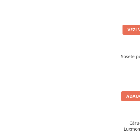
VEZI 
Sosete pe
ADAUG
Căruc
Luxmom,
saltea in