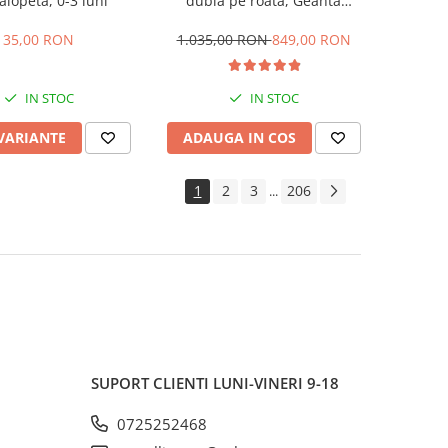
alopeta, 0-3 luni
dubla pe roata, Geanta
inclusa, strangere compacta,
Belecoo, bej
35,00 RON
1.035,00 RON
849,00 RON
IN STOC
IN STOC
 VARIANTE
ADAUGA IN COS
1
2
3
206
...
SUPORT CLIENTI
LUNI-VINERI 9-18
0725252468