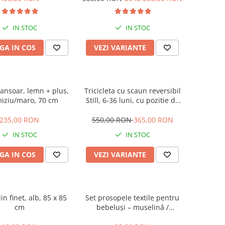
Hand Folding
IN STOC
IN STOC
GA IN COS
VEZI VARIANTE
lansoar, lemn + plus,
Tricicleta cu scaun reversibil
iziu/maro, 70 cm
Still, 6-36 luni, cu pozitie de
somn, roata plina, cu lumini si
muzica, Jazz
235,00 RON
550,00 RON
365,00 RON
IN STOC
IN STOC
GA IN COS
VEZI VARIANTE
in finet, alb, 85 x 85
Set prosopele textile pentru
cm
bebeluși – muselină /
bumbac, pachet 7 bucăți