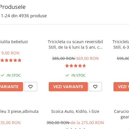
Produsele
1-
24
din
4936
produse
iulita bebelusi
Tricicleta cu scaun reversibil
Tricicle
Still, de la 6 luni la 5 ani, cu
Still, 6-
pozitie de somn, roata Eva
somn, Pli
9,00 RON
plina, siliconata
cu lum
385,00 RON
369,00 RON
595,0
IN STOC
IN STOC
VARIANTE
VEZI VARIANTE
VEZI
leu 3 piese,albinuta
Scoica Auto, Kidilo, i-Size
Carucior
gean
suspensi
35,00 RON
350,00 RON
de la 275,00 RON
Pliabil e