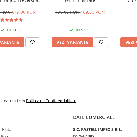
, Landou reversibil,
lemn, Ilustrate
Cu s
e de somn si sezut,
oata cauciuc
0 RON
619,00 RON
179,00 RON
169,00 RON
IN STOC
IN STOC
VARIANTE
VEZI VARIANTE
VEZI
la mai multe in
Politica de Confidentialitate
DATE COMERCIALE
 Plata
S.C. PASTELL IMPEX S.R.L.
e Retur
J25/64/1993