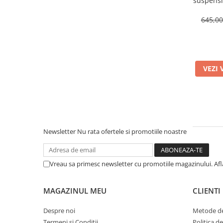
suspensii
Poziti
R
645,0
VEZI 
Newsletter
Nu rata ofertele si promotiile noastre
Vreau sa primesc newsletter cu promotiile magazinului. Af
MAGAZINUL MEU
CLIENTI
Despre noi
Metode de
Termeni si Conditii
Politica d