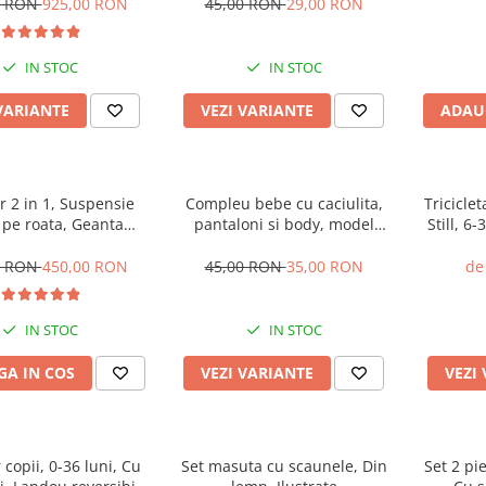
i de iarna, Roti
0 RON
925,00 RON
45,00 RON
29,00 RON
une off-road, Husa de
oaie si insecte
IN STOC
IN STOC
VARIANTE
VEZI VARIANTE
ADAU
r 2 in 1, Suspensie
Compleu bebe cu caciulita,
Tricicle
 pe roata, Geanta
pantaloni si body, model
Still, 6-
 strangere compacta,
vacuta
somn, ca
lecoo, turcoaz
0 RON
450,00 RON
45,00 RON
35,00 RON
de
IN STOC
IN STOC
A IN COS
VEZI VARIANTE
VEZI
 copii, 0-36 luni, Cu
Set masuta cu scaunele, Din
Set 2 pi