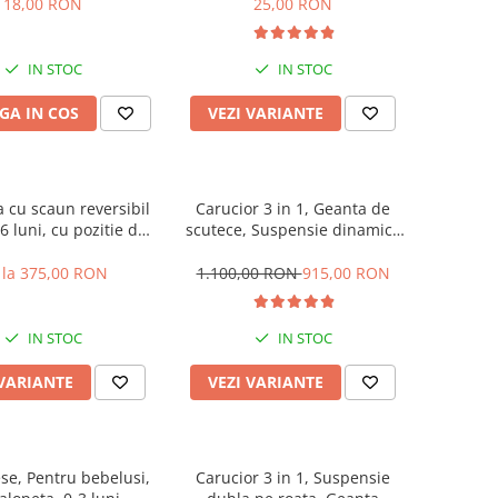
18,00 RON
25,00 RON
IN STOC
IN STOC
GA IN COS
VEZI VARIANTE
ta cu scaun reversibil
Carucior 3 in 1, Geanta de
36 luni, cu pozitie de
scutece, Suspensie dinamica
dru aluminiu, roata
pe roata si cadru, Cadru
plina
aluminiu
 la 375,00 RON
1.100,00 RON
915,00 RON
IN STOC
IN STOC
 VARIANTE
VEZI VARIANTE
ese, Pentru bebelusi,
Carucior 3 in 1, Suspensie