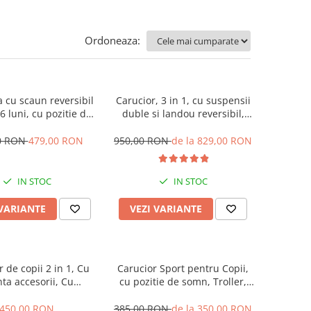
Ordoneaza:
ta cu scaun reversibil
Carucior, 3 in 1, cu suspensii
36 luni, cu pozitie de
duble si landou reversibil,
abila, roata cauciuc,
Element sustinere dublu, 0
ini si muzica, SL07
luni - 3 ani, Original L-Sun
0 RON
479,00 RON
950,00 RON
de la 829,00 RON
IN STOC
IN STOC
 VARIANTE
VEZI VARIANTE
 de copii 2 in 1, Cu
Carucior Sport pentru Copii,
ta accesorii, Cu
cu pozitie de somn, Troller,
i, 105 x 95 x 60 cm,
Spatar reglabil prin centura,
rgonomic, Belecoo, roz
Tehnologia inovatoare One-
450,00 RON
385,00 RON
de la 350,00 RON