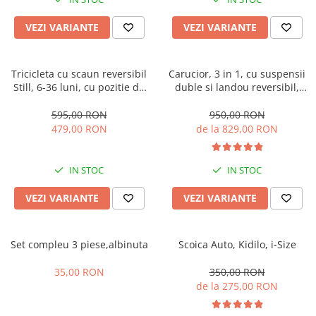
Manusi
Manusi
La joaca
Vehicule transport
Adidasi
Bluze, pieptarase, mentite
Bluze, pieptarase, mentite
Cos depozitare jucarii
Jocuri educative si de societate
Incaltaminte de panza
VEZI VARIANTE
VEZI VARIANTE
Veste bebe
Veste bebe
Articole mamici
Jucarii tip Montessori
Rochite bebeluse
Ciorapi
Masinute electrice
Tricicleta cu scaun reversibil
Carucior, 3 in 1, cu suspensii
Still, 6-36 luni, cu pozitie de
duble si landou reversibil,
Ciorapi
Pantaloni de exterior
Mingii
somn, Pliabila, roata cauciuc,
Element sustinere dublu, 0
Pantaloni de exterior
Bluze si pulovere
Jucarii gonflabile
cu lumini si muzica, SL07
luni - 3 ani, Original L-Sun
595,00 RON
950,00 RON
479,00 RON
de la 829,00 RON
Bluze si pulovere
Babetele
Jucarii de nisip
Babetele
Hainute bumbac organic
Table de scris
IN STOC
IN STOC
Hainute bumbac organic
Trotinete si biciclete
Carucioare papusi
VEZI VARIANTE
VEZI VARIANTE
Set compleu 3 piese,albinuta
Scoica Auto, Kidilo, i-Size
35,00 RON
350,00 RON
de la 275,00 RON