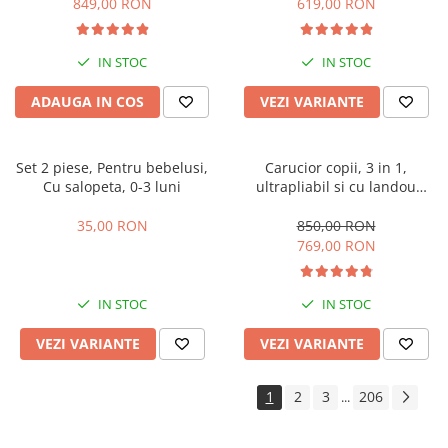
849,00 RON
619,00 RON
IN STOC
IN STOC
ADAUGA IN COS
VEZI VARIANTE
Set 2 piese, Pentru bebelusi,
Carucior copii, 3 in 1,
Cu salopeta, 0-3 luni
ultrapliabil si cu landou
reversibil, sustinere dubla,
maner reglabil, negru
35,00 RON
850,00 RON
769,00 RON
IN STOC
IN STOC
VEZI VARIANTE
VEZI VARIANTE
1
2
3
206
...