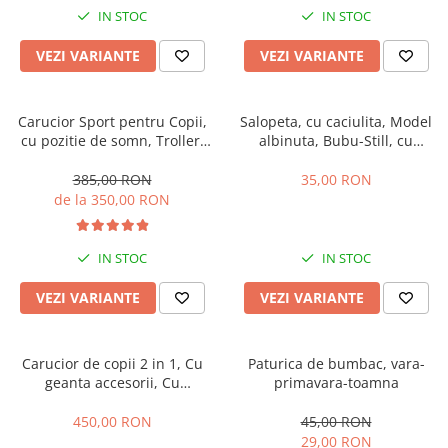
IN STOC
IN STOC
VEZI VARIANTE
VEZI VARIANTE
Carucior Sport pentru Copii,
Salopeta, cu caciulita, Model
cu pozitie de somn, Troller,
albinuta, Bubu-Still, cu
Spatar reglabil prin centura,
inchidere pe piept
Tehnologia inovatoare One-
385,00 RON
35,00 RON
Hand Folding
de la 350,00 RON
IN STOC
IN STOC
VEZI VARIANTE
VEZI VARIANTE
Carucior de copii 2 in 1, Cu
Paturica de bumbac, vara-
geanta accesorii, Cu
primavara-toamna
suspensii, 105 x 95 x 60 cm,
Pliabil ergonomic, Belecoo,
450,00 RON
45,00 RON
roz
29,00 RON