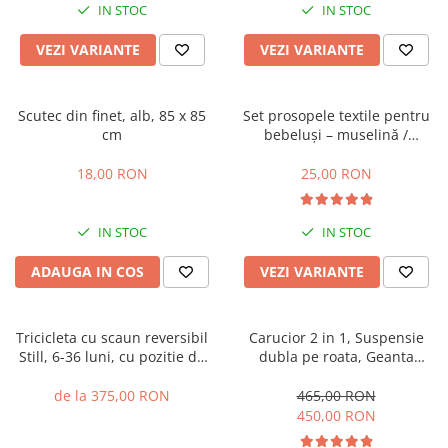
IN STOC
IN STOC
VEZI VARIANTE
VEZI VARIANTE
Scutec din finet, alb, 85 x 85
Set prosopele textile pentru
cm
bebeluși – muselină /
bumbac, pachet 7 bucăți
18,00 RON
25,00 RON
IN STOC
IN STOC
ADAUGA IN COS
VEZI VARIANTE
Tricicleta cu scaun reversibil
Carucior 2 in 1, Suspensie
Still, 6-36 luni, cu pozitie de
dubla pe roata, Geanta
somn, cadru aluminiu, roata
inclusa, strangere compacta,
plina
Belecoo, turcoaz
de la 375,00 RON
465,00 RON
450,00 RON