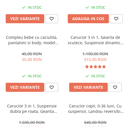
IN STOC
IN STOC
VEZI VARIANTE
ADAUGA IN COS
Compleu bebe cu caciulita,
Carucior 3 in 1, Geanta de
pantaloni si body, model
scutece, Suspensie dinamica
vacuta
pe roata si cadru, Cadru
aluminiu
45,00 RON
1.100,00 RON
35,00 RON
915,00 RON
IN STOC
IN STOC
VEZI VARIANTE
VEZI VARIANTE
Carucior 3 in 1, Suspensie
Carucior copii, 0-36 luni, Cu
dubla pe roata, Geanta
suspensii, Landou reversibil,
inclusa, strangere compacta,
Pozitie de somn si sezut,
Belecoo, bej
Roata cauciuc
1.035,00 RON
645,00 RON