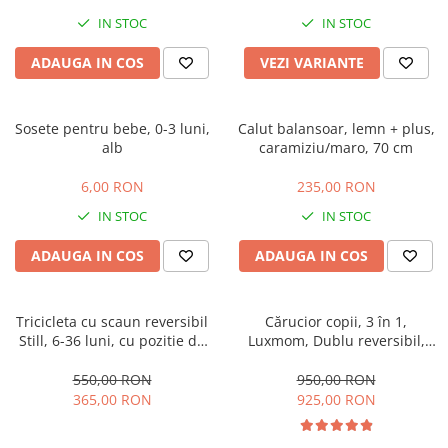
IN STOC
IN STOC
ADAUGA IN COS
VEZI VARIANTE
Sosete pentru bebe, 0-3 luni,
Calut balansoar, lemn + plus,
alb
caramiziu/maro, 70 cm
6,00 RON
235,00 RON
IN STOC
IN STOC
ADAUGA IN COS
ADAUGA IN COS
Tricicleta cu scaun reversibil
Cărucior copii, 3 în 1,
Still, 6-36 luni, cu pozitie de
Luxmom, Dublu reversibil,
somn, roata plina, cu lumini si
saltea inclusa, Geanta inclusa,
muzica, Jazz
Manusi de iarna, Roti
550,00 RON
950,00 RON
antieroziune off-road, Husa
365,00 RON
925,00 RON
de ploaie si insecte