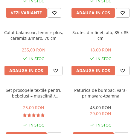
IN STOC
IN STOC
VEZI VARIANTE
ADAUGA IN COS
Calut balansoar, lemn + plus,
Scutec din finet, alb, 85 x 85
caramiziu/maro, 70 cm
cm
235,00 RON
18,00 RON
IN STOC
IN STOC
ADAUGA IN COS
ADAUGA IN COS
Set prosopele textile pentru
Paturica de bumbac, vara-
bebeluși – muselină /
primavara-toamna
bumbac, pachet 7 bucăți
25,00 RON
45,00 RON
29,00 RON
IN STOC
IN STOC