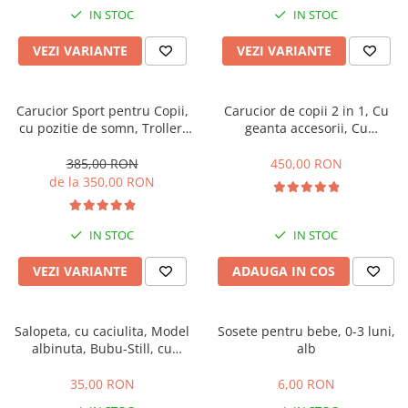
IN STOC
IN STOC
VEZI VARIANTE
VEZI VARIANTE
Carucior Sport pentru Copii,
Carucior de copii 2 in 1, Cu
cu pozitie de somn, Troller,
geanta accesorii, Cu
Spatar reglabil prin centura,
suspensii, 105 x 95 x 60 cm,
Tehnologia inovatoare One-
Pliabil ergonomic, Belecoo,
385,00 RON
450,00 RON
Hand Folding
roz
de la 350,00 RON
IN STOC
IN STOC
VEZI VARIANTE
ADAUGA IN COS
Salopeta, cu caciulita, Model
Sosete pentru bebe, 0-3 luni,
albinuta, Bubu-Still, cu
alb
inchidere pe piept
35,00 RON
6,00 RON