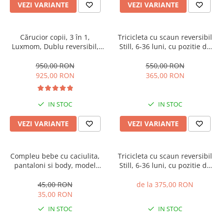
VEZI VARIANTE
VEZI VARIANTE
Cărucior copii, 3 în 1,
Tricicleta cu scaun reversibil
Luxmom, Dublu reversibil,
Still, 6-36 luni, cu pozitie de
saltea inclusa, Geanta inclusa,
somn, roata plina, cu lumini si
Manusi de iarna, Roti
muzica, Jazz
950,00 RON
550,00 RON
antieroziune off-road, Husa
925,00 RON
365,00 RON
de ploaie si insecte
IN STOC
IN STOC
VEZI VARIANTE
VEZI VARIANTE
Compleu bebe cu caciulita,
Tricicleta cu scaun reversibil
pantaloni si body, model
Still, 6-36 luni, cu pozitie de
vacuta
somn, cadru aluminiu, roata
plina
45,00 RON
de la 375,00 RON
35,00 RON
IN STOC
IN STOC