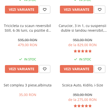
Manusi
Manusi
La joaca
Vehicule transport
Adidasi
Bluze, pieptarase, mentite
Bluze, pieptarase, mentite
Cos depozitare jucarii
Jocuri educative si de societate
Incaltaminte de panza
VEZI VARIANTE
VEZI VARIANTE
Veste bebe
Veste bebe
Articole mamici
Jucarii tip Montessori
Rochite bebeluse
Ciorapi
Masinute electrice
Tricicleta cu scaun reversibil
Carucior, 3 in 1, cu suspensii
Still, 6-36 luni, cu pozitie de
duble si landou reversibil,
Ciorapi
Pantaloni de exterior
Mingii
somn, Pliabila, roata cauciuc,
Element sustinere dublu, 0
Pantaloni de exterior
Bluze si pulovere
Jucarii gonflabile
cu lumini si muzica, SL07
luni - 3 ani, Original L-Sun
595,00 RON
950,00 RON
479,00 RON
de la 829,00 RON
Bluze si pulovere
Babetele
Jucarii de nisip
Babetele
Hainute bumbac organic
Table de scris
IN STOC
IN STOC
Hainute bumbac organic
Trotinete si biciclete
Carucioare papusi
VEZI VARIANTE
VEZI VARIANTE
Set compleu 3 piese,albinuta
Scoica Auto, Kidilo, i-Size
35,00 RON
350,00 RON
de la 275,00 RON