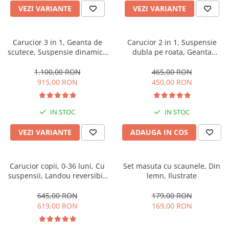
VEZI VARIANTE
VEZI VARIANTE
Carucior 3 in 1, Geanta de
Carucior 2 in 1, Suspensie
scutece, Suspensie dinamica
dubla pe roata, Geanta
pe roata si cadru, Cadru
inclusa, strangere compacta,
aluminiu
Belecoo, turcoaz
1.100,00 RON
465,00 RON
915,00 RON
450,00 RON
IN STOC
IN STOC
VEZI VARIANTE
ADAUGA IN COS
Carucior copii, 0-36 luni, Cu
Set masuta cu scaunele, Din
suspensii, Landou reversibil,
lemn, Ilustrate
Pozitie de somn si sezut,
Roata cauciuc
645,00 RON
179,00 RON
619,00 RON
169,00 RON