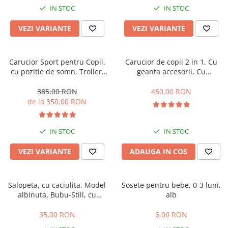
IN STOC
IN STOC
VEZI VARIANTE
VEZI VARIANTE
Carucior Sport pentru Copii,
Carucior de copii 2 in 1, Cu
cu pozitie de somn, Troller,
geanta accesorii, Cu
Spatar reglabil prin centura,
suspensii, 105 x 95 x 60 cm,
Tehnologia inovatoare One-
Pliabil ergonomic, Belecoo,
385,00 RON
450,00 RON
Hand Folding
roz
de la 350,00 RON
IN STOC
IN STOC
VEZI VARIANTE
ADAUGA IN COS
Salopeta, cu caciulita, Model
Sosete pentru bebe, 0-3 luni,
albinuta, Bubu-Still, cu
alb
inchidere pe piept
35,00 RON
6,00 RON