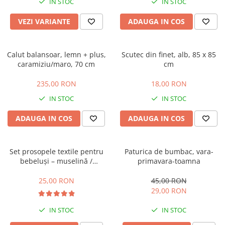
IN STOC
IN STOC
VEZI VARIANTE
ADAUGA IN COS
Calut balansoar, lemn + plus,
Scutec din finet, alb, 85 x 85
caramiziu/maro, 70 cm
cm
235,00 RON
18,00 RON
IN STOC
IN STOC
ADAUGA IN COS
ADAUGA IN COS
Set prosopele textile pentru
Paturica de bumbac, vara-
bebeluși – muselină /
primavara-toamna
bumbac, pachet 7 bucăți
25,00 RON
45,00 RON
29,00 RON
IN STOC
IN STOC