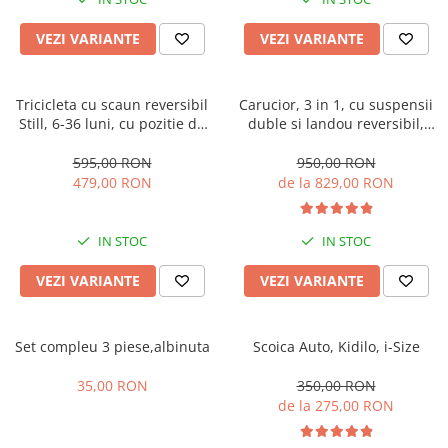
Manusi
Manusi
La joaca
Vehicule transport
Adidasi
Bluze, pieptarase, mentite
Bluze, pieptarase, mentite
Cos depozitare jucarii
Jocuri educative si de societate
Incaltaminte de panza
VEZI VARIANTE
VEZI VARIANTE
Veste bebe
Veste bebe
Articole mamici
Jucarii tip Montessori
Rochite bebeluse
Ciorapi
Masinute electrice
Tricicleta cu scaun reversibil
Carucior, 3 in 1, cu suspensii
Still, 6-36 luni, cu pozitie de
duble si landou reversibil,
Ciorapi
Pantaloni de exterior
Mingii
somn, Pliabila, roata cauciuc,
Element sustinere dublu, 0
Pantaloni de exterior
Bluze si pulovere
Jucarii gonflabile
cu lumini si muzica, SL07
luni - 3 ani, Original L-Sun
595,00 RON
950,00 RON
479,00 RON
de la 829,00 RON
Bluze si pulovere
Babetele
Jucarii de nisip
Babetele
Hainute bumbac organic
Table de scris
IN STOC
IN STOC
Hainute bumbac organic
Trotinete si biciclete
Carucioare papusi
VEZI VARIANTE
VEZI VARIANTE
Set compleu 3 piese,albinuta
Scoica Auto, Kidilo, i-Size
35,00 RON
350,00 RON
de la 275,00 RON