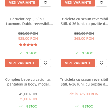
VEZI VARIANTE
VEZI VARIANTE
Cărucior copii, 3 în 1,
Tricicleta cu scaun reversibil
Luxmom, Dublu reversibil,
Still, 6-36 luni, cu pozitie de
saltea inclusa, Geanta inclusa,
somn, roata plina, cu lumini si
Manusi de iarna, Roti
muzica, Jazz
950,00 RON
550,00 RON
antieroziune off-road, Husa
925,00 RON
365,00 RON
de ploaie si insecte
IN STOC
IN STOC
VEZI VARIANTE
VEZI VARIANTE
Compleu bebe cu caciulita,
Tricicleta cu scaun reversibil
pantaloni si body, model
Still, 6-36 luni, cu pozitie de
vacuta
somn, cadru aluminiu, roata
plina
45,00 RON
de la 375,00 RON
35,00 RON
IN STOC
IN STOC