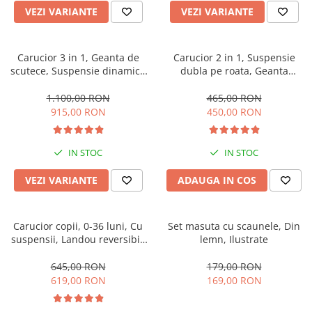
VEZI VARIANTE
VEZI VARIANTE
Carucior 3 in 1, Geanta de
Carucior 2 in 1, Suspensie
scutece, Suspensie dinamica
dubla pe roata, Geanta
pe roata si cadru, Cadru
inclusa, strangere compacta,
aluminiu
Belecoo, turcoaz
1.100,00 RON
465,00 RON
915,00 RON
450,00 RON
IN STOC
IN STOC
VEZI VARIANTE
ADAUGA IN COS
Carucior copii, 0-36 luni, Cu
Set masuta cu scaunele, Din
suspensii, Landou reversibil,
lemn, Ilustrate
Pozitie de somn si sezut,
Roata cauciuc
645,00 RON
179,00 RON
619,00 RON
169,00 RON