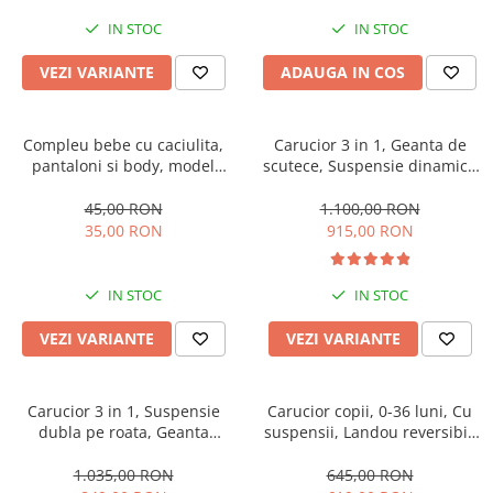
IN STOC
IN STOC
VEZI VARIANTE
ADAUGA IN COS
Compleu bebe cu caciulita,
Carucior 3 in 1, Geanta de
pantaloni si body, model
scutece, Suspensie dinamica
vacuta
pe roata si cadru, Cadru
aluminiu
45,00 RON
1.100,00 RON
35,00 RON
915,00 RON
IN STOC
IN STOC
VEZI VARIANTE
VEZI VARIANTE
Carucior 3 in 1, Suspensie
Carucior copii, 0-36 luni, Cu
dubla pe roata, Geanta
suspensii, Landou reversibil,
inclusa, strangere compacta,
Pozitie de somn si sezut,
Belecoo, bej
Roata cauciuc
1.035,00 RON
645,00 RON