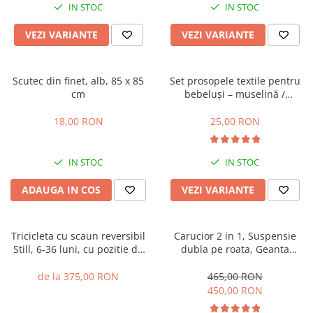
IN STOC
IN STOC
VEZI VARIANTE
VEZI VARIANTE
Scutec din finet, alb, 85 x 85
Set prosopele textile pentru
cm
bebeluși – muselină /
bumbac, pachet 7 bucăți
18,00 RON
25,00 RON
IN STOC
IN STOC
ADAUGA IN COS
VEZI VARIANTE
Tricicleta cu scaun reversibil
Carucior 2 in 1, Suspensie
Still, 6-36 luni, cu pozitie de
dubla pe roata, Geanta
somn, cadru aluminiu, roata
inclusa, strangere compacta,
plina
Belecoo, turcoaz
de la 375,00 RON
465,00 RON
450,00 RON