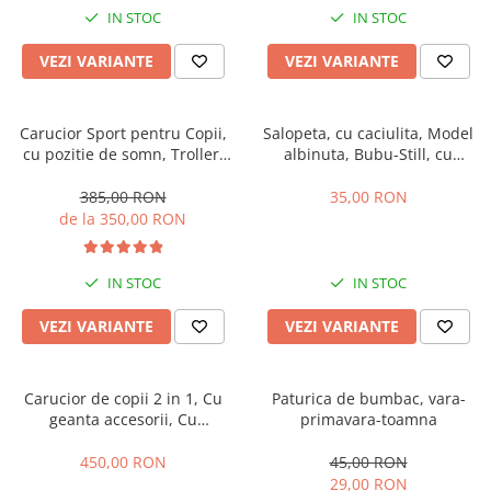
IN STOC
IN STOC
VEZI VARIANTE
VEZI VARIANTE
Carucior Sport pentru Copii,
Salopeta, cu caciulita, Model
cu pozitie de somn, Troller,
albinuta, Bubu-Still, cu
Spatar reglabil prin centura,
inchidere pe piept
Tehnologia inovatoare One-
385,00 RON
35,00 RON
Hand Folding
de la 350,00 RON
IN STOC
IN STOC
VEZI VARIANTE
VEZI VARIANTE
Carucior de copii 2 in 1, Cu
Paturica de bumbac, vara-
geanta accesorii, Cu
primavara-toamna
suspensii, 105 x 95 x 60 cm,
Pliabil ergonomic, Belecoo,
450,00 RON
45,00 RON
roz
29,00 RON