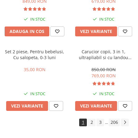
849,00 RON
619,00 RON
IN STOC
IN STOC
ADAUGA IN COS
VEZI VARIANTE
Set 2 piese, Pentru bebelusi,
Carucior copii, 3 in 1,
Cu salopeta, 0-3 luni
ultrapliabil si cu landou
reversibil, sustinere dubla,
maner reglabil, negru
35,00 RON
850,00 RON
769,00 RON
IN STOC
IN STOC
VEZI VARIANTE
VEZI VARIANTE
1
2
3
206
...