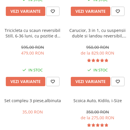
Manusi
Manusi
La joaca
Vehicule transport
Adidasi
Bluze, pieptarase, mentite
Bluze, pieptarase, mentite
Cos depozitare jucarii
Jocuri educative si de societate
Incaltaminte de panza
VEZI VARIANTE
VEZI VARIANTE
Veste bebe
Veste bebe
Articole mamici
Jucarii tip Montessori
Rochite bebeluse
Ciorapi
Masinute electrice
Tricicleta cu scaun reversibil
Carucior, 3 in 1, cu suspensii
Still, 6-36 luni, cu pozitie de
duble si landou reversibil,
Ciorapi
Pantaloni de exterior
Mingii
somn, Pliabila, roata cauciuc,
Element sustinere dublu, 0
Pantaloni de exterior
Bluze si pulovere
Jucarii gonflabile
cu lumini si muzica, SL07
luni - 3 ani, Original L-Sun
595,00 RON
950,00 RON
479,00 RON
de la 829,00 RON
Bluze si pulovere
Babetele
Jucarii de nisip
Babetele
Hainute bumbac organic
Table de scris
IN STOC
IN STOC
Hainute bumbac organic
Trotinete si biciclete
Carucioare papusi
VEZI VARIANTE
VEZI VARIANTE
Set compleu 3 piese,albinuta
Scoica Auto, Kidilo, i-Size
35,00 RON
350,00 RON
de la 275,00 RON