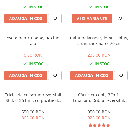
IN STOC
IN STOC
ADAUGA IN COS
VEZI VARIANTE
Sosete pentru bebe, 0-3 luni,
Calut balansoar, lemn + plus,
alb
caramiziu/maro, 70 cm
6,00 RON
235,00 RON
IN STOC
IN STOC
ADAUGA IN COS
ADAUGA IN COS
Tricicleta cu scaun reversibil
Cărucior copii, 3 în 1,
Still, 6-36 luni, cu pozitie de
Luxmom, Dublu reversibil,
somn, roata plina, cu lumini si
saltea inclusa, Geanta inclusa,
muzica, Jazz
Manusi de iarna, Roti
550,00 RON
950,00 RON
antieroziune off-road, Husa
365,00 RON
925,00 RON
de ploaie si insecte