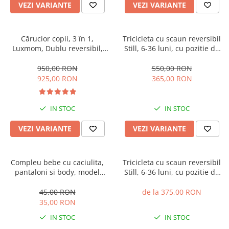
VEZI VARIANTE
VEZI VARIANTE
Cărucior copii, 3 în 1,
Tricicleta cu scaun reversibil
Luxmom, Dublu reversibil,
Still, 6-36 luni, cu pozitie de
saltea inclusa, Geanta inclusa,
somn, roata plina, cu lumini si
Manusi de iarna, Roti
muzica, Jazz
950,00 RON
550,00 RON
antieroziune off-road, Husa
925,00 RON
365,00 RON
de ploaie si insecte
IN STOC
IN STOC
VEZI VARIANTE
VEZI VARIANTE
Compleu bebe cu caciulita,
Tricicleta cu scaun reversibil
pantaloni si body, model
Still, 6-36 luni, cu pozitie de
vacuta
somn, cadru aluminiu, roata
plina
45,00 RON
de la 375,00 RON
35,00 RON
IN STOC
IN STOC