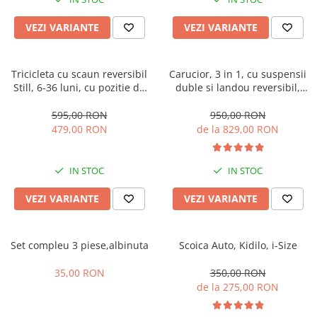
Manusi
Manusi
La joaca
Vehicule transport
Adidasi
Bluze, pieptarase, mentite
Bluze, pieptarase, mentite
Cos depozitare jucarii
Jocuri educative si de societate
Incaltaminte de panza
VEZI VARIANTE
VEZI VARIANTE
Veste bebe
Veste bebe
Articole mamici
Jucarii tip Montessori
Rochite bebeluse
Ciorapi
Masinute electrice
Tricicleta cu scaun reversibil
Carucior, 3 in 1, cu suspensii
Still, 6-36 luni, cu pozitie de
duble si landou reversibil,
Ciorapi
Pantaloni de exterior
Mingii
somn, Pliabila, roata cauciuc,
Element sustinere dublu, 0
Pantaloni de exterior
Bluze si pulovere
Jucarii gonflabile
cu lumini si muzica, SL07
luni - 3 ani, Original L-Sun
595,00 RON
950,00 RON
479,00 RON
de la 829,00 RON
Bluze si pulovere
Babetele
Jucarii de nisip
Babetele
Hainute bumbac organic
Table de scris
IN STOC
IN STOC
Hainute bumbac organic
Trotinete si biciclete
Carucioare papusi
VEZI VARIANTE
VEZI VARIANTE
Set compleu 3 piese,albinuta
Scoica Auto, Kidilo, i-Size
35,00 RON
350,00 RON
de la 275,00 RON