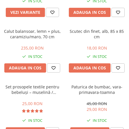
IN STOC
IN STOC
VEZI VARIANTE
ADAUGA IN COS
Calut balansoar, lemn + plus,
Scutec din finet, alb, 85 x 85
caramiziu/maro, 70 cm
cm
235,00 RON
18,00 RON
IN STOC
IN STOC
ADAUGA IN COS
ADAUGA IN COS
Set prosopele textile pentru
Paturica de bumbac, vara-
bebeluși – muselină /
primavara-toamna
bumbac, pachet 7 bucăți
25,00 RON
45,00 RON
29,00 RON
IN STOC
IN STOC