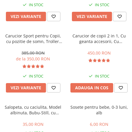
IN STOC
IN STOC
VEZI VARIANTE
VEZI VARIANTE
Carucior Sport pentru Copii,
Carucior de copii 2 in 1, Cu
cu pozitie de somn, Troller,
geanta accesorii, Cu
Spatar reglabil prin centura,
suspensii, 105 x 95 x 60 cm,
Tehnologia inovatoare One-
Pliabil ergonomic, Belecoo,
385,00 RON
450,00 RON
Hand Folding
roz
de la 350,00 RON
IN STOC
IN STOC
VEZI VARIANTE
ADAUGA IN COS
Salopeta, cu caciulita, Model
Sosete pentru bebe, 0-3 luni,
albinuta, Bubu-Still, cu
alb
inchidere pe piept
35,00 RON
6,00 RON