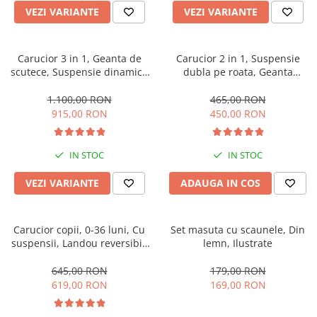
VEZI VARIANTE
VEZI VARIANTE
Carucior 3 in 1, Geanta de
Carucior 2 in 1, Suspensie
scutece, Suspensie dinamica
dubla pe roata, Geanta
pe roata si cadru, Cadru
inclusa, strangere compacta,
aluminiu
Belecoo, turcoaz
1.100,00 RON
465,00 RON
915,00 RON
450,00 RON
IN STOC
IN STOC
VEZI VARIANTE
ADAUGA IN COS
Carucior copii, 0-36 luni, Cu
Set masuta cu scaunele, Din
suspensii, Landou reversibil,
lemn, Ilustrate
Pozitie de somn si sezut,
Roata cauciuc
645,00 RON
179,00 RON
619,00 RON
169,00 RON