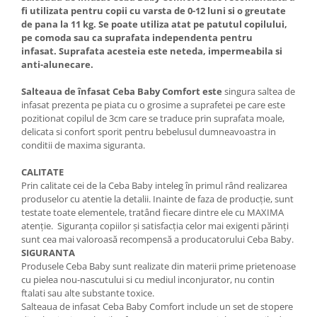
fi utilizata pentru copii cu varsta de 0-12 luni si o greutate
de pana la 11 kg. Se poate utiliza atat pe patutul copilului,
pe comoda sau ca suprafata independenta pentru
infasat.
Suprafata acesteia este neteda, impermeabila si
anti-alunecare.
Salteaua de înfasat Ceba Baby Comfort
este
singura saltea de
infasat prezenta pe piata cu o grosime a suprafetei pe care este
pozitionat copilul de 3cm care se traduce prin suprafata moale,
delicata si confort sporit pentru bebelusul dumneavoastra in
conditii de maxima siguranta.
CALITATE
Prin calitate cei de la Ceba Baby inteleg în primul rând realizarea
produselor cu atentie la detalii. Inainte de faza de producție, sunt
testate toate elementele, tratând fiecare dintre ele cu MAXIMA
atenție. Siguranța copiilor și satisfacția celor mai exigenti părinți
sunt cea mai valoroasă recompensă a producatorului Ceba Baby.
SIGURANTA
Produsele Ceba Baby sunt realizate din materii prime prietenoase
cu pielea nou-nascutului si cu mediul inconjurator, nu contin
ftalati sau alte substante toxice.
Salteaua de infasat Ceba Baby Comfort include un set de stopere