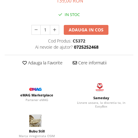
139,00 RON
IN STOC
ADAUGA IN COS
Cod Produs:
C5372
Ai nevoie de ajutor?
0725252468
Adauga la Favorite
Cere informatii
eMAG Marketplace
Sameday
Partener eMAG
Livrare usoara, la discretia ta, in
EasyBox
Bubu Still
Marca inregistrata OSIM