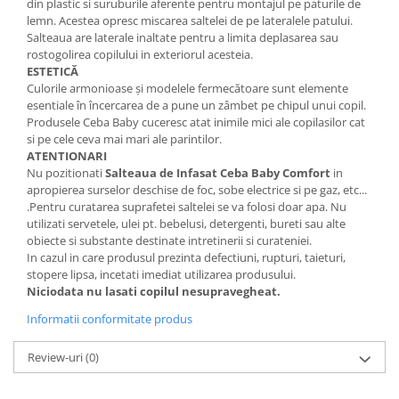
din plastic si suruburile aferente pentru montajul pe paturile de
lemn. Acestea opresc miscarea saltelei de pe lateralele patului.
Salteaua are laterale inaltate pentru a limita deplasarea sau
rostogolirea copilului in exteriorul acesteia.
ESTETICĂ
Culorile armonioase și modelele fermecătoare sunt elemente
esentiale în încercarea de a pune un zâmbet pe chipul unui copil.
Produsele Ceba Baby cuceresc atat inimile mici ale copilasilor cat
si pe cele ceva mai mari ale parintilor.
ATENTIONARI
Nu pozitionati
Salteaua de Infasat Ceba Baby Comfort
in
apropierea surselor deschise de foc, sobe electrice si pe gaz, etc...
.Pentru curatarea suprafetei saltelei se va folosi doar apa. Nu
utilizati servetele, ulei pt. bebelusi, detergenti, bureti sau alte
obiecte si substante destinate intretinerii si curateniei.
In cazul in care produsul prezinta defectiuni, rupturi, taieturi,
stopere lipsa, incetati imediat utilizarea produsului.
Niciodata nu lasati copilul nesupravegheat.
Informatii conformitate produs
Review-uri
(0)