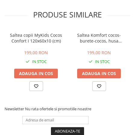
PRODUSE SIMILARE
Saltea copii MyKids Cocos
Saltea Komfort cocos-
Confort I 120x60x10 (cm)
burete-cocos, husa
detasabila, 120 x 60 x 8 cm,
Beberoyal
199,00 RON
199,00 RON
IN STOC
IN STOC
ADAUGA IN COS
ADAUGA IN COS
Newsletter
Nu rata ofertele si promotiile noastre