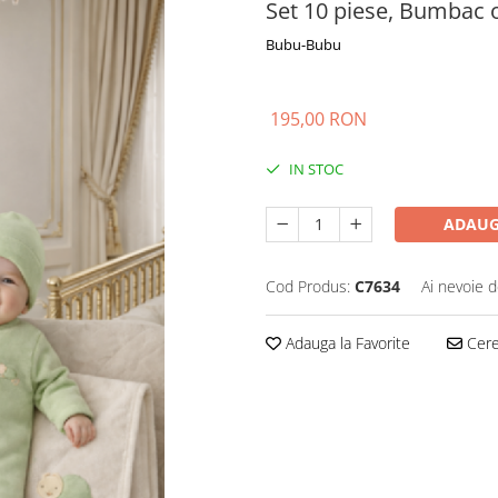
Set 10 piese, Bumbac 
Bubu-Bubu
195,00 RON
IN STOC
ADAUG
Cod Produs:
C7634
Ai nevoie d
Adauga la Favorite
Cere 