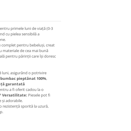
ntru primele luni de viață (0-3
ând cu pielea sensibilă a
ene.
ru complet pentru bebeluși, creat
 cu materiale de cea mai bună
ală pentru părinții care își doresc
luni, asigurând o potrivire
n
bumbac pieptănat 100%
,
nță garantată
ntru a fi oferit cadou la o
 *
Versatilitate:
Piesele pot fi
 și adorabile.
o rezistență sporită la uzură,
p.