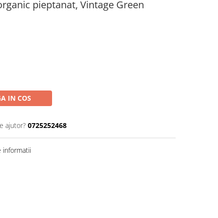
organic pieptanat, Vintage Green
A IN COS
e ajutor?
0725252468
informatii