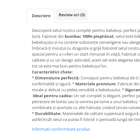
Review-uri
(0)
Descriere
Descoperă setul nostru complet pentru bebeluși, perfect pe
luni). Fabricat din
bumbac 100% pieptănat
, setul este bl
bebelușului și nu conține substanțe cancerigene sau alerg
Îmbracă-ți micuțul cu dragoste și grijă folosind setul nost
special pentru a-i oferi un start minunat în viață. Fabricat
calitate și cu un design adorabil, acest set este alegerea ide
tot ce este mai bun pentru bebelușul lor.
Caracteristici cheie:
*
Dimensiune perfectă:
Conceput pentru bebeluși de 0-3 
confortabilă și sigură. *
Materiale premium:
Fabricat di
moale și delicat cu pielea sensibilă a bebelușului. *
Sigura
Ideal pentru cadou:
Un set complet și elegant, perfect pe
petrecere de botez sau la venirea pe lume a unui bebeluș.
combinate și asortate cu alte hăinuțe, creând ținute variate
*
Durabilitate:
Materialele de calitate superioară asigură 
astfel încât setul va putea fi folosit o perioadă lungă de tim
Informatii conformitate produs