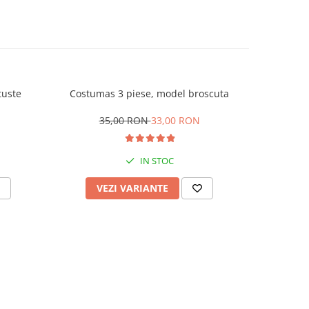
tuste
Costumas 3 piese, model broscuta
Compleu
Bubu
35,00 RON
33,00 RON
IN STOC
VEZI VARIANTE
V