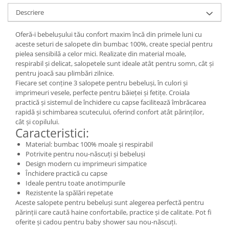
Descriere
Oferă-i bebelușului tău confort maxim încă din primele luni cu
aceste seturi de salopete din bumbac 100%, create special pentru
pielea sensibilă a celor mici. Realizate din material moale,
respirabil și delicat, salopetele sunt ideale atât pentru somn, cât și
pentru joacă sau plimbări zilnice.
Fiecare set conține 3 salopete pentru bebeluși, în culori și
imprimeuri vesele, perfecte pentru băieței și fetițe. Croiala
practică și sistemul de închidere cu capse facilitează îmbrăcarea
rapidă și schimbarea scutecului, oferind confort atât părinților,
cât și copilului.
Caracteristici:
Material: bumbac 100% moale și respirabil
Potrivite pentru nou-născuți și bebeluși
Design modern cu imprimeuri simpatice
Închidere practică cu capse
Ideale pentru toate anotimpurile
Rezistente la spălări repetate
Aceste salopete pentru bebeluși sunt alegerea perfectă pentru
părinții care caută haine confortabile, practice și de calitate. Pot fi
oferite și cadou pentru baby shower sau nou-născuți.