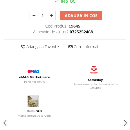
IN STOC
ADAUGA IN COS
Cod Produs:
C9645
Ai nevoie de ajutor?
0725252468
Adauga la Favorite
Cere informatii
eMAG Marketplace
Sameday
Partener eMAG
Livrare usoara, la discretia ta, in
EasyBox
Bubu Still
Marca inregistrata OSIM