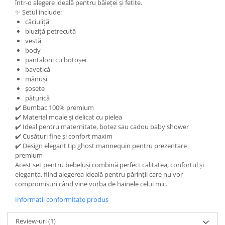
într-o alegere ideală pentru băieței și fetițe.
✨ Setul include:
căciuliță
bluziță petrecută
vestă
body
pantaloni cu botoșei
bavetică
mănuși
șosete
păturică
✔️ Bumbac 100% premium
✔️ Material moale și delicat cu pielea
✔️ Ideal pentru maternitate, botez sau cadou baby shower
✔️ Cusături fine și confort maxim
✔️ Design elegant tip ghost mannequin pentru prezentare
premium
Acest set pentru bebeluși combină perfect calitatea, confortul și
eleganța, fiind alegerea ideală pentru părinții care nu vor
compromisuri când vine vorba de hainele celui mic.
Informatii conformitate produs
Review-uri
(1)