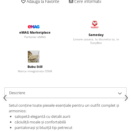
Adauga la Favorite
Cere informatii
eMAG Marketplace
Sameday
Partener eMAG
Livrare usoara, la discretia ta, in
EasyBox
Bubu Still
Marca inregistrata OSIM
Descriere
Setul conține toate piesele esențiale pentru un outfit complet și
armonios:
salopetă elegantă cu detalii aurii
căciuliță moale și confortabilă
pantalonași și bluziță tip petrecut