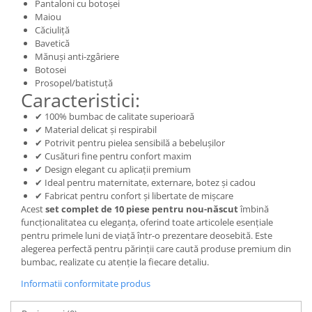
Pantaloni cu botoșei
Maiou
Căciuliță
Bavetică
Mănuși anti-zgâriere
Botosei
Prosopel/batistuță
Caracteristici:
✔ 100% bumbac de calitate superioară
✔ Material delicat și respirabil
✔ Potrivit pentru pielea sensibilă a bebelușilor
✔ Cusături fine pentru confort maxim
✔ Design elegant cu aplicații premium
✔ Ideal pentru maternitate, externare, botez și cadou
✔ Fabricat pentru confort și libertate de mișcare
Acest
set complet de 10 piese pentru nou-născut
îmbină
funcționalitatea cu eleganța, oferind toate articolele esențiale
pentru primele luni de viață într-o prezentare deosebită. Este
alegerea perfectă pentru părinții care caută produse premium din
bumbac, realizate cu atenție la fiecare detaliu.
Informatii conformitate produs