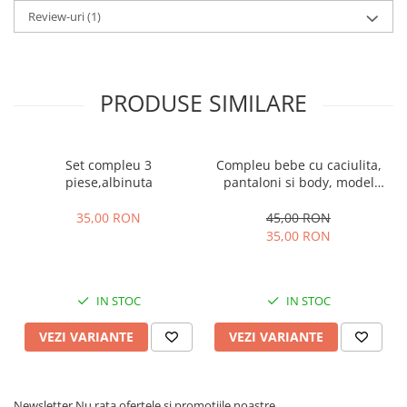
Review-uri
(1)
PRODUSE SIMILARE
Set compleu 3
Compleu bebe cu caciulita,
piese,albinuta
pantaloni si body, model
vacuta
35,00 RON
45,00 RON
35,00 RON
IN STOC
IN STOC
VEZI VARIANTE
VEZI VARIANTE
Newsletter
Nu rata ofertele si promotiile noastre