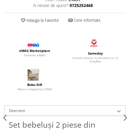
Ai nevoie de ajutor?
0725252468
Adauga la Favorite
Cere informatii
eMAG Marketplace
Sameday
Partener eMAG
Livrare usoara, la discretia ta, in
EasyBox
Bubu Still
Marca inregistrata OSIM
Descriere
Set bebeluși 2 piese din