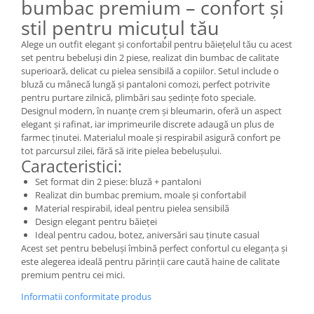
bumbac premium – confort și
stil pentru micuțul tău
Alege un outfit elegant și confortabil pentru băiețelul tău cu acest
set pentru bebeluși din 2 piese, realizat din bumbac de calitate
superioară, delicat cu pielea sensibilă a copiilor. Setul include o
bluză cu mânecă lungă și pantaloni comozi, perfect potrivite
pentru purtare zilnică, plimbări sau ședințe foto speciale.
Designul modern, în nuanțe crem și bleumarin, oferă un aspect
elegant și rafinat, iar imprimeurile discrete adaugă un plus de
farmec ținutei. Materialul moale și respirabil asigură confort pe
tot parcursul zilei, fără să irite pielea bebelușului.
Caracteristici:
Set format din 2 piese: bluză + pantaloni
Realizat din bumbac premium, moale și confortabil
Material respirabil, ideal pentru pielea sensibilă
Design elegant pentru băieței
Ideal pentru cadou, botez, aniversări sau ținute casual
Acest set pentru bebeluși îmbină perfect confortul cu eleganța și
este alegerea ideală pentru părinții care caută haine de calitate
premium pentru cei mici.
Informatii conformitate produs