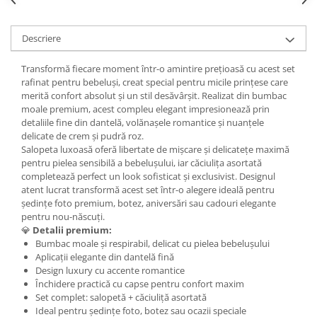
Descriere
Transformă fiecare moment într-o amintire prețioasă cu acest set
rafinat pentru bebeluși, creat special pentru micile prințese care
merită confort absolut și un stil desăvârșit. Realizat din bumbac
moale premium, acest compleu elegant impresionează prin
detaliile fine din dantelă, volănașele romantice și nuanțele
delicate de crem și pudră roz.
Salopeta luxoasă oferă libertate de mișcare și delicatețe maximă
pentru pielea sensibilă a bebelușului, iar căciulița asortată
completează perfect un look sofisticat și exclusivist. Designul
atent lucrat transformă acest set într-o alegere ideală pentru
ședințe foto premium, botez, aniversări sau cadouri elegante
pentru nou-născuți.
💎
Detalii premium:
Bumbac moale și respirabil, delicat cu pielea bebelușului
Aplicații elegante din dantelă fină
Design luxury cu accente romantice
Închidere practică cu capse pentru confort maxim
Set complet: salopetă + căciuliță asortată
Ideal pentru ședințe foto, botez sau ocazii speciale