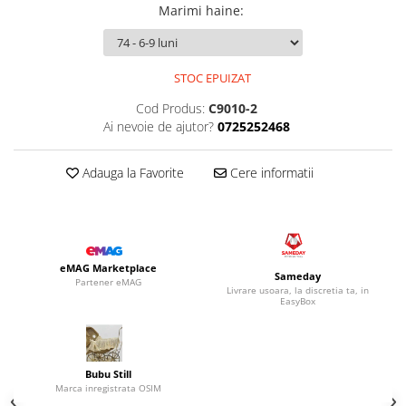
Marimi haine
:
STOC EPUIZAT
Cod Produs:
C9010-2
Ai nevoie de ajutor?
0725252468
Adauga la Favorite
Cere informatii
eMAG Marketplace
Sameday
Partener eMAG
Livrare usoara, la discretia ta, in
EasyBox
Bubu Still
Marca inregistrata OSIM