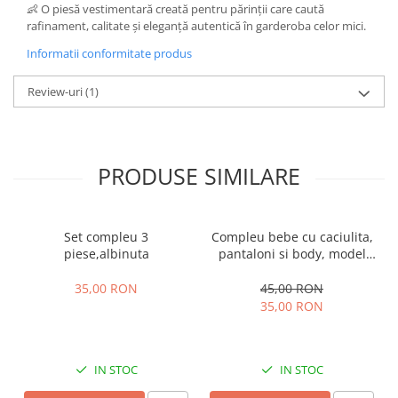
👶 O piesă vestimentară creată pentru părinții care caută
rafinament, calitate și eleganță autentică în garderoba celor mici.
Informatii conformitate produs
Review-uri
(1)
PRODUSE SIMILARE
Set compleu 3
Compleu bebe cu caciulita,
piese,albinuta
pantaloni si body, model
vacuta
35,00 RON
45,00 RON
35,00 RON
IN STOC
IN STOC