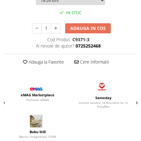
IN STOC
ADAUGA IN COS
Cod Produs:
C9371-3
Ai nevoie de ajutor?
0725252468
Adauga la Favorite
Cere informatii
eMAG Marketplace
Sameday
Partener eMAG
Livrare usoara, la discretia ta, in
EasyBox
Bubu Still
Marca inregistrata OSIM